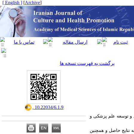
[ English ]
]
Archive
[
برگشت به فهرست نسخه ها
‎ 10.22034/6.1.9
د و توسعه علم پزشکی و
 نتایج حاصل و همچنین