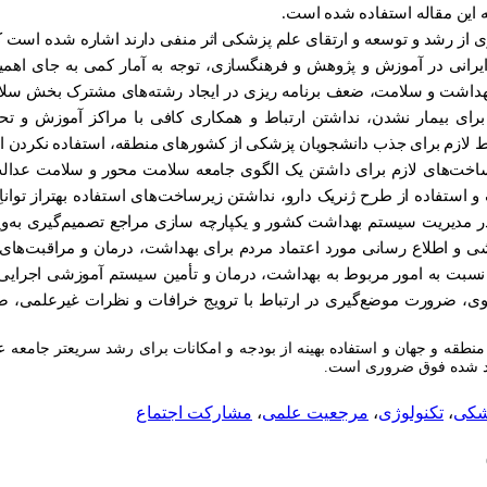
ه این مقاله استفاده شده است.
لوگیری از رشد و توسعه و ارتقای علم پزشکی اثر منفی دارند اشاره شده است 
ایرانی در آموزش و پژوهش و فرهنگسازی، توجه به آمار کمی به جای اهمی
 بهداشت و سلامت، ضعف برنامه ریزی در ایجاد رشته‌های مشترک بخش سلا
رای بیمار نشدن، نداشتن ارتباط و همکاری کافی با مراکز آموزش و ت
یط لازم برای جذب دانشجویان پزشکی از کشورهای منطقه، استفاده نکردن ا
ساخت‌های لازم برای داشتن یک الگوی جامعه سلامت محور و سلامت عدا
 استفاده از طرح ژنریک دارو، نداشتن زیرساخت‌های استفاده بهتراز توان
مدیریت سیستم بهداشت کشور و یکپارچه سازی مراجع تصمیم‌گیری به‌ویژه
 کانال‌های آموزشی و اطلاع رسانی مورد اعتماد مردم برای بهداشت، درمان و مراقبت‌
نسبت به امور مربوط به بهداشت، درمان و تأمین سیستم آموزشی اجرایی 
وی، ضرورت موضع‌گیری در ارتباط با ترویج خرافات و نظرات غیرعلمی، ض
قه و جهان و استفاده بهینه از بودجه و امکانات برای رشد سریعتر جامعه
 یاد شده فوق ضروری است.
شکی
،
تکنولوژی
،
مرجعیت علمی
،
مشارکت اجتماع