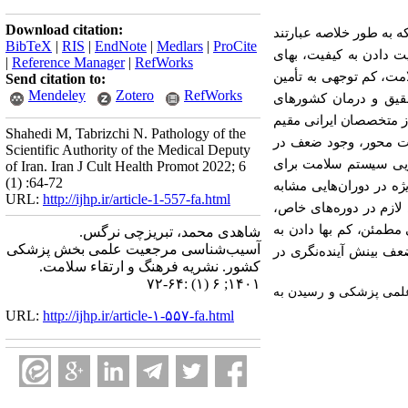
Download citation:
که به طور خلاصه عبارتند
BibTeX
|
RIS
|
EndNote
|
Medlars
|
ProCite
ت دادن به کیفیت، بهای
|
Reference Manager
|
RefWorks
مت، کم توجهی به تأمین
Send citation to:
Mendeley
Zotero
RefWorks
حقیق و درمان کشورهای
ز متخصصان ایرانی مقیم
Shahedi M, Tabrizchi N. Pathology of the
لت محور، وجود ضعف در
Scientific Authority of the Medical Deputy
اِیی سیستم سلامت برای
of Iran. Iran J Cult Health Promot 2022; 6
(1) :64-72
 در دوران‌هایی مشابه
URL:
http://ijhp.ir/article-1-557-fa.html
های لازم در دوره‌های خاص،
مطمئن، کم بها دادن به
شاهدی محمد، تبریزچی نرگس.
آسیب‌شناسی مرجعیت علمی بخش پزشکی
عف بینش آینده‌نگری در
کشور. نشريه فرهنگ و ارتقاء سلامت.
۱۴۰۱; ۶ (۱) :۶۴-۷۲
 علمی پزشکی و رسیدن به
URL:
http://ijhp.ir/article-۱-۵۵۷-fa.html