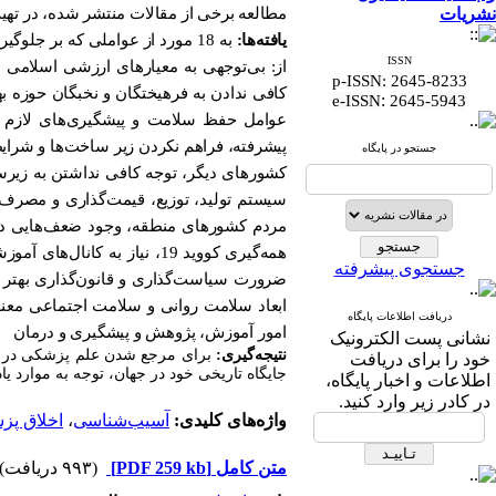
نشریات
مطالعه برخی از مقالات منتشر شده، در تهی
یافته‌ها:
به 18 مورد از عواملی که بر ج
ISSN
از: بی‌توجهی به معیارهای ارزشی اسلامی 
p-ISSN: 2645-8233
کافی ندادن به فرهیختگان و نخبگان حوزه
:
e-ISSN
2645-5943
عوامل حفظ سلامت و پیشگیری‌های لازم ب
پیشرفته، فراهم نکردن زیر ساخت‌ها و شرا
جستجو در پایگاه
کشورهای دیگر، توجه کافی نداشتن به زیر
سیستم تولید، توزیع، قیمت‌گذاری و مصرف و
مردم کشورهای منطقه، وجود ضعف‌هایی در 
همه‌گیری کووید 19، نیاز به
جستجوی پیشرفته
ضرورت سیاست‌گذاری و قانون‌گذاری بهتر 
ابعاد سلامت روانی و سلامت اجتماعی معن
دریافت اطلاعات پایگاه
امور آموزش، پژوهش و پیشگیری و درمان
نشانی پست الکترونیک
نتیجه‌گیری:
برای مرجع شدن علم پزشکی در منط
خود را برای دریافت
جایگاه تاریخی خود در جهان، توجه به موارد
اطلاعات و اخبار پایگاه،
در کادر زیر وارد کنید.
واژه‌های کلیدی:
آسیب‌شناسی
،
اخلاق پز
متن کامل
[PDF 259 kb]
(۹۹۳ دریافت)