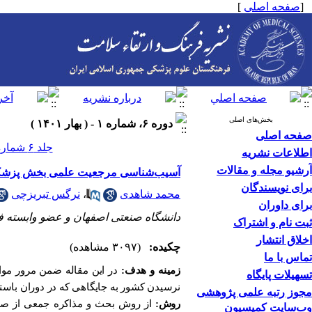
[
صفحه اصلی
]
بخش‌های اصلی
دوره ۶، شماره ۱ - ( بهار ۱۴۰۱ )
صفحه اصلی
جلد ۶ شماره ۱ صفحات ۷۲-۶۴
اطلاعات نشریه
آرشیو مجله و مقالات
آسیب‌شناسی مرجعیت علمی بخش پزش
برای نویسندگان
محمد شاهدی
،
نرگس تبریزچی
برای داوران
دانشگاه صنعتی اصفهان و عضو وابسته ف
ثبت نام و اشتراک
اخلاق انتشار
چکیده:
(۳۰۹۷ مشاهده)
تماس با ما
زمینه و هدف:
در این مقاله ضمن مرور موان
تسهیلات پایگاه
نرسیدن کشور به جایگاهی که در دوران باست
مجوز رتبه علمی پژوهشی
روش:
از روش بحث و مذاکره جمعی از صاحب
وب‌سایت کمیسیون