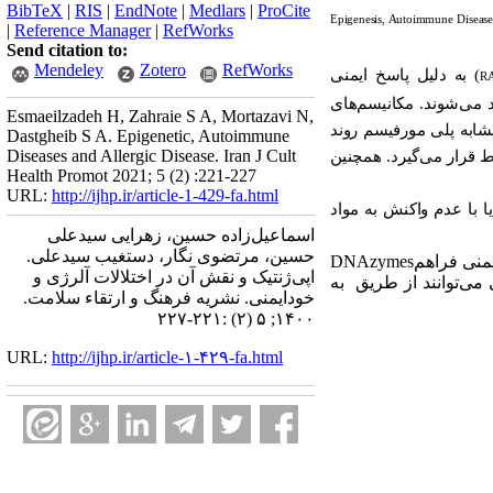
BibTeX
|
RIS
|
EndNote
|
Medlars
|
ProCite
“Epigenesis, Autoimmune Disease
|
Reference Manager
|
RefWorks
Send citation to:
Mendeley
Zotero
RefWorks
) به دلیل پاسخ ایمنی
R
د می‌شوند. مکانیسم‌های
Esmaeilzadeh H, Zahraie S A, Mortazavi N,
 مشابه پلی مورفیسم روند
Dastgheib S A. Epigenetic, Autoimmune
Diseases and Allergic Disease. Iran J Cult
یط قرار می‌گیرد. همچنین
Health Promot 2021; 5 (2) :221-227
URL:
http://ijhp.ir/article-1-429-fa.html
ا با عدم واکنش به مواد
اسماعیل‌زاده حسین، زهرایی سیدعلی
حسین، مرتضوی نگار، دستغیب سیدعلی.
منی فراهم
DNAzymes
اپی‌ژنتیک و نقش آن در اختلالات آلرژی و
می‌توانند از طریق
به
خودایمنی. نشريه فرهنگ و ارتقاء سلامت.
۱۴۰۰; ۵ (۲) :۲۲۱-۲۲۷
URL:
http://ijhp.ir/article-۱-۴۲۹-fa.html