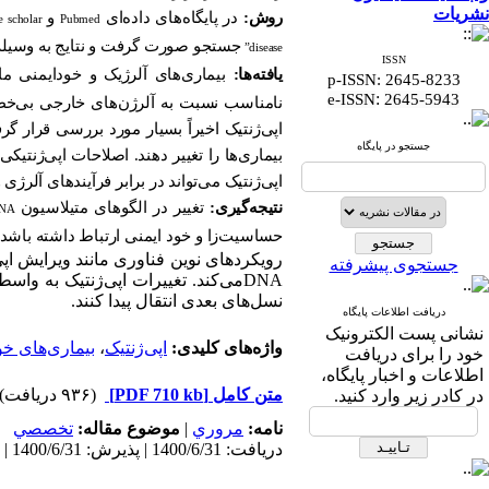
نشریات
روش:
در پایگاه‌های داده‌ای
و
 scholar
Pubmed
جستجو صورت گرفت و نتایج به وسیله 
disease”
ISSN
یافته‌ها:
بیماری‌های آلرژیک و خودایمنی ما
p-ISSN: 2645-8233
:
e-ISSN
2645-5943
نامناسب نسبت به آلرژن‌های خارجی بی‌خطر 
اپی‌ژنتیک اخیراً بسیار مورد بررسی قرار گر
جستجو در پایگاه
بیماری‌ها را تغییر دهند. اصلاحات اپی‌ژنتی
اپی‌ژنتیک می‌تواند در برابر فرآیندهای آلرژ
نتیجه‌گیری:
تغییر در الگوهای متیلاسیون
NA
حساسیت‌زا و خود ایمنی ارتباط داشته باشد.
رویکردهای نوین فناوری مانند ویرایش اپی
جستجوی پیشرفته
DNA
می‌کند. تغییرات اپی‌ژنتیک به وا
نسل‌های بعدی انتقال پیدا کنند.
دریافت اطلاعات پایگاه
نشانی پست الکترونیک
واژه‌های کلیدی:
اپی‌ژنتیک
،
بیماری‌های خو
خود را برای دریافت
اطلاعات و اخبار پایگاه،
متن کامل
[PDF 710 kb]
(۹۳۶ دریافت)
در کادر زیر وارد کنید.
نامه:
مروري
|
موضوع مقاله:
تخصصي
دریافت: 1400/6/31 | پذیرش: 1400/6/31 | انتشار: 1400/6/31