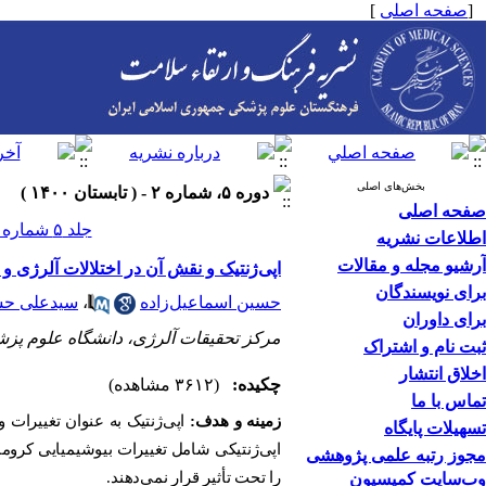
[
صفحه اصلی
]
بخش‌های اصلی
دوره ۵، شماره ۲ - ( تابستان ۱۴۰۰ )
صفحه اصلی
جلد ۵ شماره ۲ صفحات ۲۲۷-۲۲۱
اطلاعات نشریه
آرشیو مجله و مقالات
اپی‌ژنتیک و نقش آن در اختلالات آلرژی و 
برای نویسندگان
حسین اسماعیل‌زاده
،
سیدعلی حس
برای داوران
مرکز تحقیقات آلرژی، دانشگاه علوم پزش
ثبت نام و اشتراک
اخلاق انتشار
چکیده:
(۳۶۱۲ مشاهده)
تماس با ما
زمینه و هدف:
اپی‌ژنتیک به عنوان تغییرات و
تسهیلات پایگاه
اپی‌ژنتیکی شامل تغییرات بیوشیمیایی کروما
مجوز رتبه علمی پژوهشی
را تحت تأثیر قرار نمی‌دهند.
وب‌سایت کمیسیون