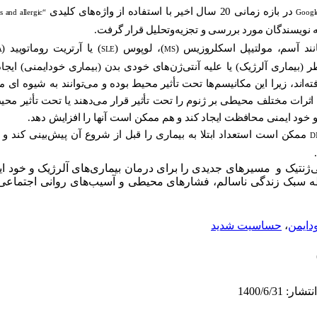
در بازه زمانی 20 سال اخیر با استفاده از واژه‌های کلیدی
s and allergic
Google
نویسندگان مورد بررسی و تجزیه‌وتحلیل قرار گرفت.
نند آسم، مولتیپل اسکلروزیس (
)، لوپوس (
) یا آرتریت روماتویید (
A
SLE
MS
(بیماری آلرژیک) یا علیه آنتی‌ژن‌های خودی بدن (بیماری خودایمنی) ایجا
فته‌اند، زیرا این مکانیسم‌ها تحت تأثیر محیط بوده و می‌توانند به شیوه ای
کی اثرات مختلف محیطی بر ژنوم را تحت تأثیر قرار می‌دهند یا تحت تأثیر مح
ی و خود ایمنی محافظت ایجاد کند و هم ممکن است آنها را افزایش دهد.
ممکن است استعداد ابتلا به بیماری را قبل از شروع آن پیش‌بینی کند و ی
D
‌ژنتیک و
مسیرهای جدیدی را برای درمان بیماری‌های آلرژیک و خود ای
سطه سبک زندگی ناسالم،‌ فشارهای محیطی و آسیب‌های روانی اجتماعی 
دایمن
،
حساسیت شدید