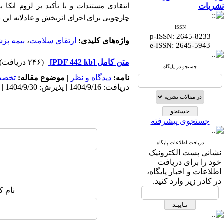
نشریات
انتقادی مستندات و با تأکید بر لزوم اتکا 
چارچوبی برای اجرای اثربخش و عادلانه این 
ISSN
p-ISSN: 2645-8233
واژه‌های کلیدی:
ارتقای سلامت
،
بیمه پز
:
e-ISSN
2645-5943
متن کامل
[PDF 442 kb]
(۲۴۶ دریافت)
جستجو در پایگاه
نامه:
ديدگاه و نظر
|
موضوع مقاله:
تخص
دریافت: 1404/9/16 | پذیرش: 1404/9/30 | انتشار الکترونیک پیش از انتشار نهایی: 1404/10/6 | انتشار: 1404/12/27
جستجوی پیشرفته
دریافت اطلاعات پایگاه
نشانی پست الکترونیک
خود را برای دریافت
اطلاعات و اخبار پایگاه،
در کادر زیر وارد کنید.
نام ک