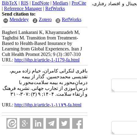
BibTeX
|
RIS
|
EndNote
|
Medlars
|
ProCite
جیتال و اقتصاد رفتاری،
|
Reference Manager
|
RefWorks
Send citation to:
Mendeley
Zotero
RefWorks
Bagheri Lankarani K, Khayamzadeh M,
Taghdisi M. Transition from Treatment-
Based to Health-Based Insurance by
Learning from Global Experiences. Iran J
Cult Health Promot 2025; 9 (3) :307-310
URL:
http://ijhp.ir/article-1-1179-fa.html
باقری لنکرانی کامران، خیام زاده مریم،
تقدیسی محمدحسین. گذار از بیمه
درمان‌محور به بیمه سلامت‌محور با
درس‌آموزی از تجارب جهانی. نشريه فرهنگ
و ارتقاء سلامت. ۱۴۰۴; ۹ (۳) :۳۰۷-۳۱۰
URL:
http://ijhp.ir/article-۱-۱۱۷۹-fa.html