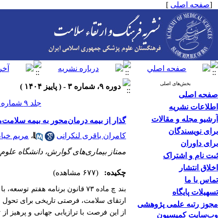
[
صفحه اصلی
]
بخش‌های اصلی
دوره ۹، شماره ۳ - ( پاییز ۱۴۰۴ )
صفحه اصلی
جلد ۹ شماره ۳ صفحات ۳۱۰-۳۰۷
اطلاعات نشریه
آرشیو مجله و مقالات
گذار از بیمه درمان‌محور به بیمه سلامت‌
برای نویسندگان
کامران باقری لنکرانی
،
مریم خیام
برای داوران
ممتاز بیماری‌های گوارش، دانشگاه علوم 
ثبت نام و اشتراک
اخلاق انتشار
چکیده:
(۶۷۷ مشاهده)
تماس با ما
تسهیلات پایگاه
ارتقای سلامت، فرصتی تاریخی برای تحول در 
مجوز رتبه علمی پژوهشی
از این فرصت با ترازیابی جهانی و پرهیز از
وب‌سایت کمیسیون