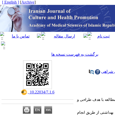
[ English ]
]
Archive
[
برگشت به فهرست نسخه ها
ی شراهی
‎ 10.22034/7.1.6
 مطالعه با هدف طراحی و
 بهداشتی
از
طریق
انجام