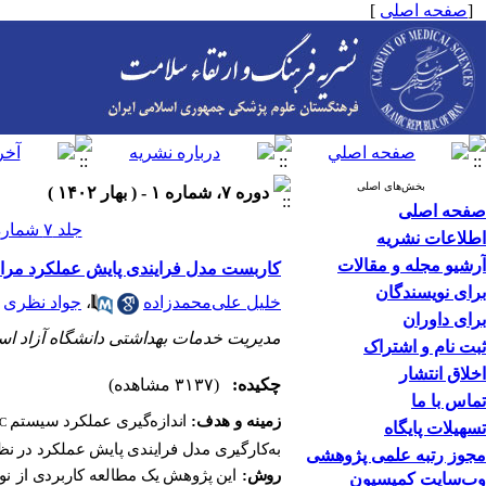
[
صفحه اصلی
]
بخش‌های اصلی
دوره ۷، شماره ۱ - ( بهار ۱۴۰۲ )
صفحه اصلی
جلد ۷ شماره ۱ صفحات ۴۴-۳۷
اطلاعات نشریه
آرشیو مجله و مقالات
کاربست مدل فرایندی پایش عملکرد مراق
برای نویسندگان
خلیل علی‌محمدزاده
،
جواد نظری
برای داوران
مدیریت خدمات بهداشتی دانشگاه آزاد اسل
ثبت نام و اشتراک
اخلاق انتشار
چکیده:
(۳۱۳۷ مشاهده)
تماس با ما
زمینه و هدف:
اندازه‌گیری عملکرد سیستم
C
تسهیلات پایگاه
به‌کارگیری مدل فرایندی پایش عملکرد در نظ
مجوز رتبه علمی پژوهشی
روش:
این
پژوهش
یک
مطالعه
کاربردی
از نو
وب‌سایت کمیسیون