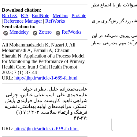
ؤالات باز با اجماع نظر
Download citation:
BibTeX
|
RIS
|
EndNote
|
Medlars
|
ProCite
شبورد گزارش‌گیری برای
RefWorks
|
Reference Manager
|
Send citation to:
Mendeley
Zotero
RefWorks
ی پیروی نمی‌کند در این
یند مهم مدیریتی بسیار
Ali Mohammadzadeh K, Nazari J, Ali
Mohammadi A, Esmaili A, Chazani-
Sharahi N. Application of a Process Model
for Monitoring the Performance of Primary
Health Care. Iran J Cult Health Promot
2023; 7 (1) :37-44
URL:
http://ijhp.ir/article-1-669-fa.html
علی‌محمدزاده خلیل، نظری جواد،
علیمحمدی علی، اسماعیلی عباس، چزانی
شراهی ناهید. کاربست مدل فرایندی پایش
عملکرد مراقبت‌های اولیه بهداشتی. نشريه
فرهنگ و ارتقاء سلامت. ۱۴۰۲; ۷ (۱)
:۳۷-۴۴
URL:
http://ijhp.ir/article-۱-۶۶۹-fa.html