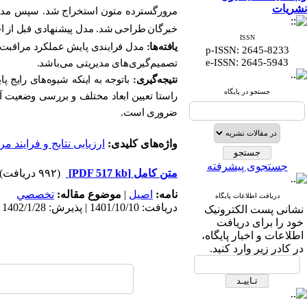
نشریات
مرورگسترده متون
استخراج
شد. سپس مدل 
خبرگان
طراحی
شد. مدل پیشنهادی قبل از اج
ISSN
یافته‌ها:
مدل فرایندی پایش عملکرد مراقبت‌ه
p-ISSN: 2645-8233
:
e-ISSN
2645-5943
تصمیم‌گیری‌های مدیریتی می‌باشد.
نتیجه‌گیری:
باتوجه به اینکه شیوه‌های رایج 
جستجو در پایگاه
راستا تعیین ابعاد مختلف و بررسی وضعیت 
ضروری است.
واژه‌های کلیدی:
ارزیابی نتایج و فرایند م
جستجوی پیشرفته
متن کامل
[PDF 517 kb]
(۹۹۲ دریافت)
نامه:
اصيل
|
موضوع مقاله:
تخصصي
دریافت اطلاعات پایگاه
دریافت: 1401/10/10 | پذیرش: 1402/1/28 | انتشار الکترونیک پیش از انتشار نهایی: 1402/3/27 | انتشار: 1402/3/31
نشانی پست الکترونیک
خود را برای دریافت
اطلاعات و اخبار پایگاه،
در کادر زیر وارد کنید.