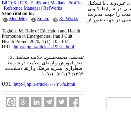
BibTeX
|
RIS
|
EndNote
|
Medlars
|
ProCite
 غیردولتی با تشکیل
|
Reference Manager
|
RefWorks
تمی در شرایط کنونی
Send citation to:
ن مدت را جهت مدیریت
Mendeley
Zotero
RefWorks
سمی در جهت عبور از
Taghdisi M. Role of Education and Health
Promotion in Emergencies. Iran J Cult
Health Promot 2020; 4 (1) :105-107
URL:
http://ijhp.ir/article-1-199-fa.html
تقدیسی محمدحسین. خلاصه سیاستی ۵:
نقش آموزش و ارتقای سلامت در شرایط
اضطراری. نشريه فرهنگ و ارتقاء سلامت.
۱۳۹۹; ۴ (۱) :۱۰۵-۱۰۷
URL:
http://ijhp.ir/article-۱-۱۹۹-fa.html