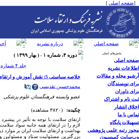
[
صفحه اصلی
]
بخش‌های اصلی
دوره ۴، شماره ۱ - ( بهار ۱۳۹۹ )
صفحه اصلی
جلد ۴ شماره ۱ صفحات ۱۰۷-۱۰۵
اطلاعات نشریه
آرشیو مجله و مقالات
خلاصه سیاستی 5: نقش آموزش و ارتقای سلامت در شرایط اضطراری
برای نویسندگان
محمدحسین تقدیسی
برای داوران
عضو وابسته فرهنگستان علوم پزشکی
ثبت نام و اشتراک
اخلاق انتشار
چکیده:
(۳۸۲۰ مشاهده)
تماس با ما
ارتقای سلامت با توجه به تأثیر در پیشب
تسهیلات پایگاه
لازم را در ارتقای همه جانبه سواد سلامت
مجوز رتبه علمی پژوهشی
بهداشت و ارتقای سلامت ایران بر موارد ذیل
بزرگترین مسئولیت ستاد و مسئولین وز
وب‌سایت کمیسیون