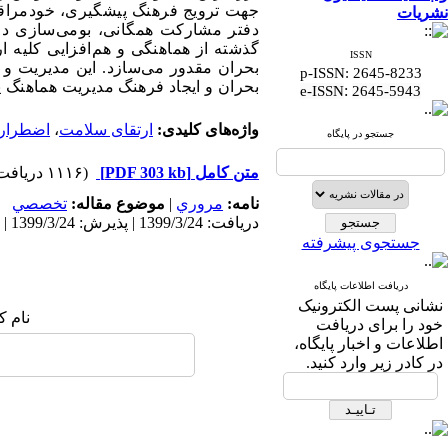
جهت ترویج فرهنگ پیشگیری، خودمراقب
نشریات
دفتر مشارکت همگانی، بومی‌سازی در
گذشته از هماهنگی و هم‌افزایی کلیه ا
ISSN
بحران مقدور می‌سازد. این مدیریت و
p-ISSN: 2645-8233
بحران و ایجاد فرهنگ مدیریت هماهنگ ی
:
e-ISSN
2645-5943
واژه‌های کلیدی:
ارتقای سلامت
،
اضطرار
جستجو در پایگاه
متن کامل
[PDF 303 kb]
(۱۱۱۶ دریافت)
نامه:
مروري
|
موضوع مقاله:
تخصصي
دریافت: 1399/3/24 | پذیرش: 1399/3/24 | انتشار: 1399/3/24
جستجوی پیشرفته
دریافت اطلاعات پایگاه
نشانی پست الکترونیک
نام ک
خود را برای دریافت
اطلاعات و اخبار پایگاه،
در کادر زیر وارد کنید.