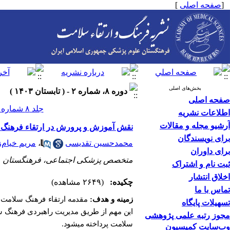
[
صفحه اصلی
]
بخش‌های اصلی
دوره ۸، شماره ۲ - ( تابستان ۱۴۰۳ )
صفحه اصلی
جلد ۸ شماره ۲ صفحات ۱۲۶-۱۲۱
اطلاعات نشریه
آرشیو مجله و مقالات
نقش آموزش و پرورش در ارتقاء فرهنگ
برای نویسندگان
محمدحسین تقدیسی
،
مریم خیام‌ز
برای داوران
متخصص پزشکی اجتماعی، فرهنگستان علو
ثبت نام و اشتراک
اخلاق انتشار
چکیده:
(۲۶۴۹ مشاهده)
تماس با ما
زمینه و هدف:
مقدمه ارتقاء فرهنگ سلامت
تسهیلات پایگاه
این مهم از طریق مدیریت راهبردی فرهنگ س
مجوز رتبه علمی پژوهشی
سلامت پرداخته می­شود.
وب‌سایت کمیسیون