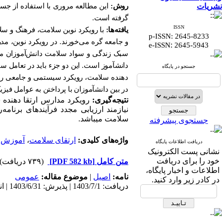
نشریات
روش:
این مطالعه مروری با استفاده از جس
گرفته است.
ISSN
یافته‌ها:
با رویکرد نوین سلامت، فرهنگ و سلا
p-ISSN: 2645-8233
و جامعه گره می‌خورند. در رویکرد نوین، مد
:
e-ISSN
2645-5943
سبک زندگی و سواد سلامت دانش‌آموزان می
دانش­آموز است. این دو جزء باید در تعامل 
جستجو در پایگاه
دهنده سلامت، رویکرد سیستمی و جامعی را در
در بین دانش­آموزان با پرداختن به عوامل فی
نتیجه‌گیری:
رویکرد مدارس ارتقا دهنده 
نیازمند ارزیابی مجدد فرآیندهای برنامه
ر
سلامت می­باشد.
جستجوی پیشرفته
واژه‌های کلیدی:
ارتقای سلامت
،
آموزش
،
دریافت اطلاعات پایگاه
نشانی پست الکترونیک
خود را برای دریافت
متن کامل
[PDF 582 kb]
(۷۳۹ دریافت)
اطلاعات و اخبار پایگاه،
نامه:
اصيل
|
موضوع مقاله:
عمومى
در کادر زیر وارد کنید.
دریافت: 1403/7/1 | پذیرش: 1403/6/31 | انتشار: 1403/6/31