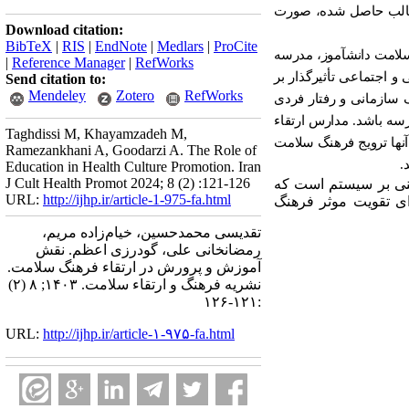
ی مطالب حاصل شده، صورت
Download citation:
BibTeX
|
RIS
|
EndNote
|
Medlars
|
ProCite
سلامت دانش
آموز، مدرسه
|
Reference Manager
|
RefWorks
 و اجتماعی تأثیرگذار بر
Send citation to:
Mendeley
Zotero
RefWorks
 سازمانی و رفتار فردی
رسه باشد. مدارس ارتقاء
Taghdissi M, Khayamzadeh M,
آنها ترویج فرهنگ سلامت
Ramezankhani A, Goodarzi A. The Role of
.
Education in Health Culture Promotion. Iran
J Cult Health Promot 2024; 8 (2) :121-126
تنی بر سیستم است که
URL:
http://ijhp.ir/article-1-975-fa.html
ای تقویت موثر فرهنگ
تقدیسی محمدحسین، خیام‌زاده مریم،
رمضانخانی علی، گودرزی اعظم. نقش
آموزش و پرورش در ارتقاء فرهنگ سلامت.
نشريه فرهنگ و ارتقاء سلامت. ۱۴۰۳; ۸ (۲)
:۱۲۱-۱۲۶
URL:
http://ijhp.ir/article-۱-۹۷۵-fa.html