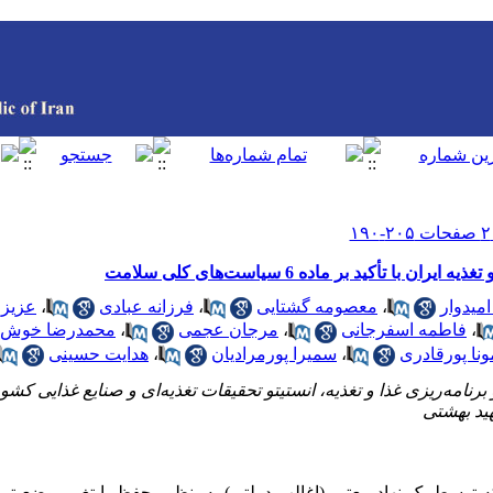
تأکید بر ماده 6 سیاست‌های کلی سلامت
میدوار
،
معصومه گشتایی
،
فرزانه عبادی
،
عزیزا
،
فاطمه اسفرجانی
،
مرجان عجمی
،
محمدرضا خوش‌
ونا پورقادری
،
سمیرا پورمرادیان
،
هدایت حسینی
مه‌ریزی غذا و تغذیه، انستیتو تحقیقات تغذیه‌ای و صنایع غذایی کشور
ید بهشتی
 توسط یک نهاد معتبر (اغالب دولتی) به‌منظور حفظ یا تغییر وضعیت