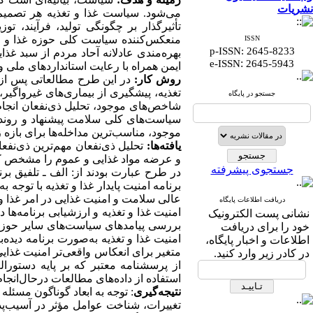
نشریات
می‌شود. سیاست غذا و تغذیه هر تصمیم
تأثیرگذار بر چگونگی تولید، فرآیند، توزیع
منعکس‌کننده سیاست کلی حوزه غذا و 
ISSN
p-ISSN: 2645-8233
بهره
مندی
عادلانه
آحاد
مردم
از
سبد
غذای
:
e-ISSN
2645-5943
ایمن
همراه
با
رعایت
استانداردهای
ملی
و
روش کار:
تغذیه، پیشگیری از بیماری‌های غیرواگیر،
جستجو در پایگاه
سیاست‌های کلی سلامت پیشنهاد و روند
موجود، مناسب‌ترین مداخله‌ها برای بازه ز
یافته‌ها:
تحلیل ذی‌نفعان مهم‌ترین ذی‌نف
و عرضه مواد غذایی و عموم را مشخص کرد.
جستجوی پیشرفته
در طرح عبارت بودند از: الف ـ تلفیق برن
برنامه امنیت پایدار غذا و تغذیه با توج
عالی سلامت و امنیت غذایی در امر غذا و 
دریافت اطلاعات پایگاه
امنیت غذا و تغذیه و ارزشیابی برنامه‌ه
نشانی پست الکترونیک
بررسی پیامدهای سیاست‌های سایر حوزه‌
خود را برای دریافت
امنیت غذا و تغذیه
به‌صورت برنامه دیده‌با
اطلاعات و اخبار پایگاه،
متغیر برای انعکاس واقعی‌تر امنیت غذایی
در کادر زیر وارد کنید.
از پرسشنامه معتبر که بر پایه دستورال
استفاده از داده‌های مطالعات درحال‌انجام
نتیجه‌گیری
: توجه به ابعاد گوناگون مسئله
تغییرات، شناخت عوامل مؤثر در آسیب‌پذ