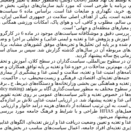
، برنامه یا طرحی است که مورد تأیید سازمان‌های دولتی، بخش 
، خرید، نگهداری و ضایعات غذا است. براساس ماده 6 سیاست‌های
تغذیه است
،
یکی از اهداف اصلی سلامت در جمهوری اسلامی‌ ایران،
ی
سالم،
مطلوب
و
کافی،
آب
و
هوای
پاک، امکانات
ورزشی
همگانی
و
معیارهای
منطقه‌ای
و جهانی
"
است
.
در این طرح مطالعاتی پس از بررسی دقی
 آموزش و پژوهش غذا و تغذیه و ایمنی غذایی) و تحلیلی بر اجرا و وضع
های مربوطه آن در سال‌های گذشته گزارش شد. سپس بر مبنای اسناد
مانی پنج ساله پیشنهاد گردید.
عان در سطوح بین‌المللی، سیاست‌گذاران در سطح کلان، آموزش و تحقی
 مهم‌ترین مداخلات در حوزه غذا و تغذیه بر پایه توافق همکاران و 
امه‌های امنیت غذا و تغذیه، سلامت و ایمنی غذا و پیشگیری از بیماری
ه به جنبه‌های تغذیه‌ای، اقتصادی، فرهنگی و زیست‌محیطی، ب ـ حاکمیت
تغذیه و هماهنگی بین بخشی وزارتخانه‌ها و دستگاه
‌ها
ی ذیربط، ج ـ برق
ا در سطوح مختلف به منظور سیاست‌گذاری آگاه بر شواهد
licy making)
ها در خصوص تغذیه و تاثیر سیاست‌های عمومی ‌بر روی تغذیه
تقویم
نی غذا و تغذیه پیشنهاد
شد.
‌در ارزیابی امنیت غذایی تلاش بر اندازه‌گی
 است. به این ترتیب استفاده از
داده‌های هزینه درآمد خانوار
و ارزیابی 
عمل
های
HFIAS
طراحی و با شرایط و فرهنگ جامعه مورد بررسی 
 پیشنهاد می‌شود.
 غذا و تغذیه و تعیین وضعیت دریافت غذا و ارزش تغذیه‌ای، الگوهای غذای
یری تغذیه‌ای افراد جامعه، اعمال سیاست‌های مناسب در بخش‌های مخ