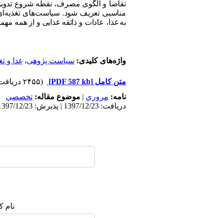
تقاضا و الگوی مصرف، نقطه شروع تدوین،
مناسبی تعریف شود. سیاست‌های تغذیه‌ای
به غذا، عادات و ذائقه غذایی و از همه مهم
واژه‌های کلیدی:
سیاست پژوهی
،
غذا و تغ
متن کامل
[PDF 587 kb]
(۲۴۵۵ دریافت)
نامه:
مروري
|
موضوع مقاله:
تخصصي
دریافت: 1397/12/23 | پذیرش: 1397/12/23 | انتشار: 1397/12/23
نام ک