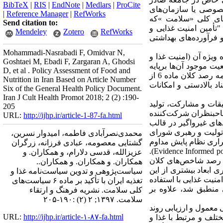
BibTeX
|
RIS
|
EndNote
|
Medlars
|
ProCite
خصوصی یا سازمان‌های
|
Reference Manager
|
RefWorks
کلی
»
سلامت
«
که
Send citation to:
"
تأمین
امنیت
غذایی
و
Mendeley
Zotero
RefWorks
فرآورده‌های
بهداشتی
Mohammadi-Nasrabadi F, Omidvar N,
ق و موشکافانه سیاست‌های موجود در ماده 6 در کارگروه ویژه آن (امنیت غذا و
Goshtaei M, Ebadi F, Zargaran A, Ghodsi
یت موجود آن‌ها برپایه
D, et al . Policy Assessment of Food and
شاخص‌های موجود، تحلیل ذی‌نفعان انجام شده و بر پایه این تحلیل‌ها و تجربه‌های موفق کشورهای مشابه، برنامه رصد کلان ماده 6 از
Nutrition in Iran Based on Article Number
 بالادستی و امکانات
Six of the General Health Policy Document.
Iran J Cult Health Promot 2018; 2 (2) :190-
قات و مشارکت،‌ تولید
205
صاحبنظران شرکت‌کننده
URL:
http://ijhp.ir/article-1-87-fa.html
‌های غیرواگیر در قالب
، تولیت و رهبری شورای
محمدی‌نصرآبادی فاطمه، امیدوار نسرین،
راری نظام پایش مداوم
گشتایی معصومه، عبادی فرزانه، زرگران
.
(Evidence Informed po
عزیزالله، قدسی دلارام، و همکاران. و
 رصد شاخص‌های کلان
همکاران. و همکاران. و همکاران..
ری ابعاد بیشتری از این
سیاست‌پژوهی و تدوین سیاست‌نامه غذا و
امنیت غذایی با استفاده
تغذیه ایران با تأکید بر ماده ۶ سیاست‌های
منطبق شد، علاوه بر
کلی سلامت. نشريه فرهنگ و ارتقاء
سلامت. ۱۳۹۷; ۲ (۲) :۱۹۰-۲۰۵
ی معمول و ارزیابی روند
URL:
http://ijhp.ir/article-۱-۸۷-fa.html
تلف و مرتبط با غذا و