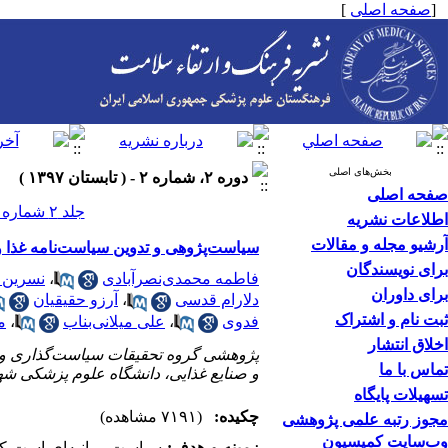
[
صفحه اصلی
]
بخش‌های اصلی
دوره ۲، شماره ۲ - ( تابستان ۱۳۹۷ )
صفحه اصلی
جلد ۲ شماره ۲ صفحات ۲۰۵-۱۹۰
اطلاعات نشریه
آرشیو مجله و مقالات
سیاست‌پژوهی و تدوین سیاست‌نامه غذا و تغذیه ایران با 
برای نویسندگان
فاطمه محمدی‌نصرآبادی
،
نسرین ا
برای داوران
دلارام قدسی
،
آرزو حقیقیان
ثبت نام و اشتراک
فدوی
،
علی میلانی‌بناب
،
م
اخلاق انتشار
پژوهشی گروه تحقیقات سیاست‌گذاری و برنا
تماس با ما
و صنایع غذایی، دانشگاه علوم پزشکی شه
تسهیلات پایگاه
چکیده:
(۷۱۹۱ مشاهده)
مجوز رتبه علمی پژوهشی
وب‌سایت کمیسیون
زمینه و هدف:
سیاست، بیانیه‌ای است که