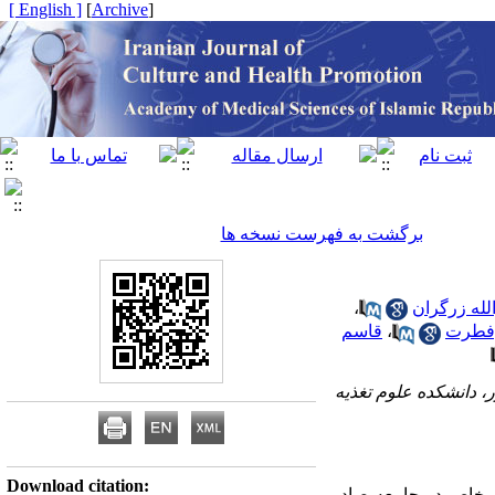
[ English ]
]
Archive
[
برگشت به فهرست نسخه ها
لله زرگران
،
فطرت
،
قاسم
، دانشکده علوم تغذیه
Download citation:
ی خاص در جامعه صادر