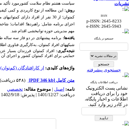
نشریات
سیاست هشتم نظام سلامت کشورمورد تأکید مقام مع
روش:
این مطالعه از نوع کاربردی و کمی کیف
ISSN
کم­توان؛
از 30 نفر از افراد دارای کم­توانی­های
مخ
p-ISSN: 2645-8233
ا
جزای برنامه
:
e-ISSN
2645-5943
مهم مدیریتی حوزه توانبخشی
اقدام شد.
یافته‌ها:
برنامه پیشنهادی در دو فاز سه ساله طراحی شد و شامل 5 راهبرد و 24 اقد
جستجو در پایگاه
شبکه­های افراد کم­توان، به‌کارگیری فناوری ا
نتیجه‌گیری:
افراد کم­توان فرزندان بسیار عز
حمایتی برای افراد کم­توان کشور و اجرای آن
واژه‌های کلیدی:
از کار‌افتادگان (کم‌توان)
،
جستجوی پیشرفته
متن کامل
[PDF 346 kb]
(۵۴۸ دریافت)
دریافت اطلاعات پایگاه
نشانی پست الکترونیک
نامه:
اصيل
|
موضوع مقاله:
تخصصي
خود را برای دریافت
دریافت: 1401/12/27 | پذیرش: 1402/9/18 | انتشار الکترونیک پیش از انتشار نهایی: 1402/9/29 | انتشار: 1402/9/29
اطلاعات و اخبار پایگاه،
در کادر زیر وارد کنید.