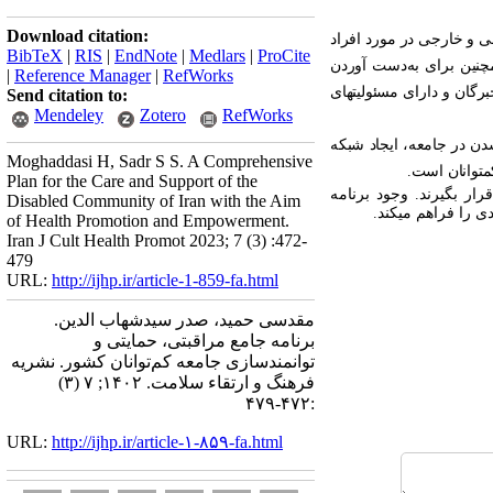
Download citation:
ی و خارجی در مورد افراد
BibTeX
|
RIS
|
EndNote
|
Medlars
|
ProCite
چنین
برای به‌دست آوردن
|
Reference Manager
|
RefWorks
خص­ها، مدت برنامه و تعداد فازهای آن از طریق بارش افکار و پرسش از 15 نفرازخبرگان و دارای مسئولیت­های
Send citation to:
Mendeley
Zotero
RefWorks
دن در جامعه، ایجاد شبکه
Moghaddasi H, Sadr S S. A Comprehensive
­توانان است.
Plan for the Care and Support of the
ار بگیرند. وجود برنامه
Disabled Community of Iran with the Aim
 را فراهم می­کند.
of Health Promotion and Empowerment.
Iran J Cult Health Promot 2023; 7 (3) :472-
479
URL:
http://ijhp.ir/article-1-859-fa.html
مقدسی حمید، صدر سیدشهاب الدین.
برنامه جامع مراقبتی، حمایتی و
توانمندسازی جامعه کم‌توانان کشور. نشريه
فرهنگ و ارتقاء سلامت. ۱۴۰۲; ۷ (۳)
:۴۷۲-۴۷۹
URL:
http://ijhp.ir/article-۱-۸۵۹-fa.html