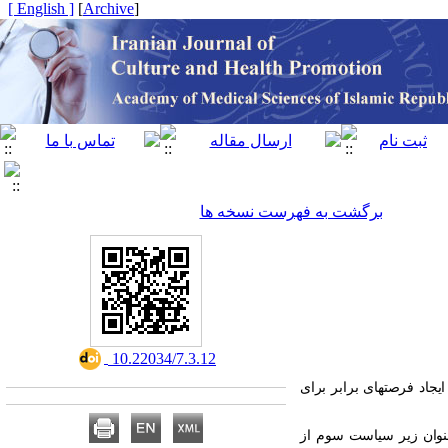
[ English ]
]
Archive
[
برگشت به فهرست نسخه ها
‎ 10.22034/7.3.12
یجاد فرصت­های برابر برای
­عنوان زیر سیاست سوم از