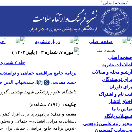
[
صفحه اصلی
]
بخش‌های اصلی
دوره ۷، شماره ۳ - ( پاییز ۱۴۰۲ )
صفحه اصلی
جلد ۷ شماره ۳ صفحات ۴۷۹-۴۷۲
اطلاعات نشریه
آرشیو مجله و مقالات
برنامه جامع مراقبتی، حمایتی و توانمندس
برای نویسندگان
حمید مقدسی
،
سیدشهاب الدین ص
برای داوران
دانشگاه علوم پزشکی شهید بهشتی، گروه 
ثبت نام و اشتراک
اخلاق انتشار
چکیده:
(۲۱۹۴ مشاهده)
تماس با ما
مقدمه و هدف:
برنامه­ریزی برای افراد کم­تو
تسهیلات پایگاه
دستیابی به مزایای اقتصادی
–
اجتماعی و به‌طور
مجوز رتبه علمی پژوهشی
«تدوین برنامه جامع مراقبتی، حمایتی برای جا
وب‌سایت کمیسیون