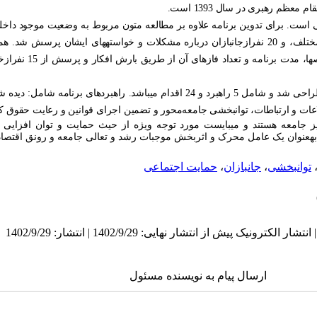
ظم رهبری در سال 1393 است.
ی است. برای تدوین برنامه علاوه بر مطالعه متون مربوط به وضعیت موجود داخل
تلف، و 20
نفر
ازجانبازان درباره مشکلات و خواسته­های ایشان پرسش شد.
هم
شامل: راهبردها؛ اقدامات؛ شا
ام می­باشد. راهبردهای برنامه شامل:
دیده ش
طلاعات و ارتباطات، توانبخشی جامعه‌محور و تضمین اجرای قوانین و رعایت حقوق کم
یز جامعه هستند و می­بایست مورد توجه ویژه از حیث حمایت و توان افزایی قر
 به­عنوان یک عامل محرک و اثربخش موجبات رشد و تعالی جامعه و رونق اقتصادی
توانبخشی
،
جانبازان
،
حمایت اجتماعی
ارسال پیام به نویسنده مسئول