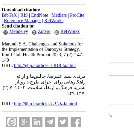
Download citation:
BibTeX
|
RIS
|
EndNote
|
Medlars
|
ProCite
|
Reference Manager
|
RefWorks
Send citation to:
Mendeley
Zotero
RefWorks
Marandi S A. Challenges and Solutions for
the Implementation of Darooyar Strategy.
Iran J Cult Health Promot 2023; 7 (2) :147-
149
URL:
http://ijhp.ir/article-1-818-fa.html
مرندی سید علیرضا. چالش‌ها و ارائه
راهکارهایی برای اجرای طرح دارویار.
نشريه فرهنگ و ارتقاء سلامت. ۱۴۰۲; ۷ (۲)
:۱۴۷-۱۴۹
URL:
http://ijhp.ir/article-۱-۸۱۸-fa.html