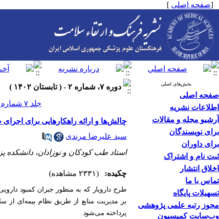
[
صفحه اصلی
]
بخش‌های اصلی
دوره ۷، شماره ۲ - ( تابستان ۱۴۰۲ )
صفحه اصلی
جلد ۷ شماره ۲ صفحات ۱۴۹-۱۴۷
اطلاعات نشریه
آرشیو مجله و مقالات
چالش‌ها و ارائه راهکارهایی برای اجرای 
برای نویسندگان
سید علیرضا مرندی
برای داوران
استاد طب کودکان و نوزادان، دانشکده پ
ثبت نام و اشتراک
اخلاق انتشار
چکیده:
(۲۳۳۱ مشاهده)
تماس با ما
طرح دارویار که به منظور جبران کمبود دارو
تسهیلات پایگاه
مجوز رتبه علمی پژوهشی
پرداخته می‌شود.
وب‌سایت کمیسیون