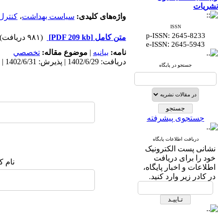
نشریات
واژه‌های کلیدی:
سیاست بهداشت
،
کنترل 
ISSN
p-ISSN: 2645-8233
متن کامل
[PDF 209 kb]
(۹۸۱ دریافت)
:
e-ISSN
2645-5943
نامه:
بيانيه
|
موضوع مقاله:
تخصصي
دریافت: 1402/6/29 | پذیرش: 1402/6/31 | انتشار الکترونیک پیش از انتشار نهایی: 1402/6/29 | انتشار: 1402/6/30
جستجو در پایگاه
جستجوی پیشرفته
دریافت اطلاعات پایگاه
نشانی پست الکترونیک
خود را برای دریافت
نام ک
اطلاعات و اخبار پایگاه،
در کادر زیر وارد کنید.