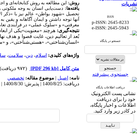
روش:
این مطالعه به روش کتابخانه‌ای و اج
نشریات
یافته‌ها:
دست‌یابی انسان به وجه ملکوتی و
تحصیل «شهود بواطن» عالم نیز با «ذکر الا
ISSN
آنها توجه داشتن و ایمان آگاهانه و یقین ب
p-ISSN: 2645-8233
معرفتی» و «سلوک عملی» در فرآیندی تعام
:
e-ISSN
2645-5943
نتیجه‌گیری:
هرچند «معنویت»یکی از ابعاد 
بُعد از تعالیم دین، غایت قصوا و هدف نه
جستجو در پایگاه
«انسان‌شناختی»، «هستی‌شناختی»، و «
واژه‌های کلیدی:
اسلام
،
دین
،
سلامت
،
سلا
متن کامل
[PDF 296 kb]
(۹۷۲ دریافت)
جستجوی پیشرفته
نامه:
اصيل
|
موضوع مقاله:
تخصصي
دریافت: 1400/8/25 | پذیرش: 1400/8/30 | انتشار: 1400/9/30
دریافت اطلاعات پایگاه
نشانی پست الکترونیک
خود را برای دریافت
اطلاعات و اخبار پایگاه،
در کادر زیر وارد کنید.