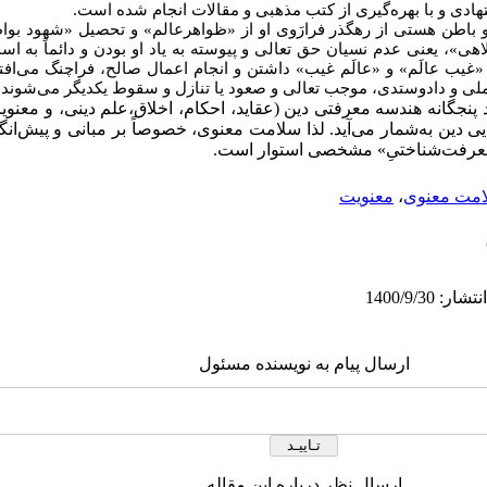
.
تهادی و با بهره‌گیری از کتب مذهبی و مقالات انجام شده است
 باطن هستی از رهگذر فرارَوی او از «ظواهرعالم» و تحصیل «شهود بو
هی»، یعنی عدم نسیان حق تعالی و پیوسته به یاد او بودن و دائماً به اس
ه «غیب عالَم» و «عالَم غیب» داشتن و انجام اعمال صالح، فراچنگ می‌افتد
لی و دادوستدی، موجب تعالی و صعود یا تنازل و سقوط یکدیگر می‌شوند.
پنجگانه هندسه معرفتی دین (عقاید، احکام، اخلاق،علم دینی، و معنوی
ایی دین به‌شمار می‌آید. لذا سلامت معنوی، خصوصاً بر مبانی و پیش‌انگ
معرفت‌شناختیِ» مشخصی استوار است.
مت معنوی
،
معنویت
ارسال پیام به نویسنده مسئول
ارسال نظر درباره این مقاله