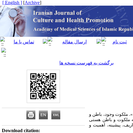
[ English ]
]
Archive
[
برگشت به فهرست نسخه ها
 ملکوت وجود، باطن و
به ملکوت و باطن هستی
ریف، پیشینه، اهمیت و
Download citation: