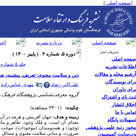
[
صفحه اصلی
]
بخش‌های اصلی
دوره ۵، شماره ۳ - ( پاييز ۱۴۰۰ )
صفحه اصلی
جلد ۵ شماره ۳ صفحات ۳۹۰-۳۸۳
اطلاعات نشریه
آرشیو مجله و مقالات
دین و سلامت معنوی: تعریف، پیشینه، ض
برای نویسندگان
علی‌اکبر رشاد
،
مهدی عباس‌زاده
برای داوران
گروه معرفت‌شناسی پژوهشگاه فرهنگ و 
ثبت نام و اشتراک
اخلاق انتشار
چکیده:
(۳۴۰۱ مشاهده)
تماس با ما
زمینه و هدف:
جهان آفرینش و هرچه در آن
تسهیلات پایگاه
معنای آن است، و مُلک وجود، ظاهر و ما
مجوز رتبه علمی پژوهشی
(وجود) و هستومندان (موجودات)، موجب «
ضرورت، و مبانی سلامت معنوی و مسائل مر
وب‌سایت کمیسیون