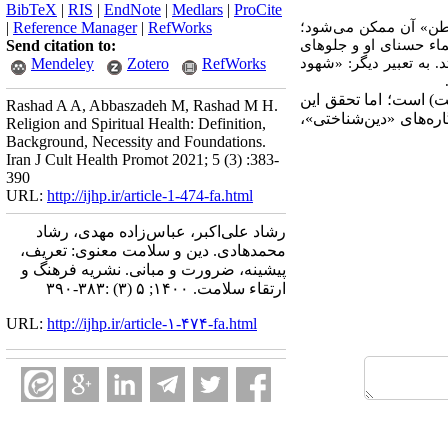
BibTeX
|
RIS
|
EndNote
|
Medlars
|
ProCite
اطن» آن ممکن می‌شود؛
RefWorks
|
Reference Manager
|
ماء حسنای او و جلو‌های
Send citation to:
. به تعبیر دیگر: «شهود
RefWorks
Zotero
Mendeley
ت) است؛ اما تحقق این
Rashad A A, Abbaszadeh M, Rashad M H.
اره‌های «دین‌شناختی»،
Religion and Spiritual Health: Definition,
Background, Necessity and Foundations.
Iran J Cult Health Promot 2021; 5 (3) :383-
390
URL:
http://ijhp.ir/article-1-474-fa.html
رشاد علی‌اکبر، عباس‌زاده مهدی، رشاد
محمدهادی. دین و سلامت معنوی: تعریف،
پیشینه، ضرورت و مبانی. نشريه فرهنگ و
ارتقاء سلامت. ۱۴۰۰; ۵ (۳) :۳۸۳-۳۹۰
URL:
http://ijhp.ir/article-۱-۴۷۴-fa.html