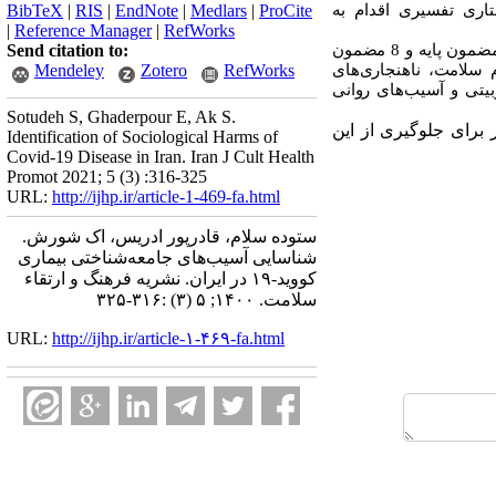
اری تفسیری اقدام به
ProCite
|
Medlars
|
EndNote
|
RIS
|
BibTeX
|
Reference Manager
|
RefWorks
: یافته‌ها نشان داد که آسیب‌های جامعه‌شناختی بیماری کووید-19 در ایران به‌عنوان مضمون فراگیر شامل 95 مضمون پایه و 8 مضمون
Send citation to:
نظام سلامت، ناهنجاری‌های
RefWorks
Zotero
Mendeley
یتی و آسیب‌های روانی
Sotudeh S, Ghaderpour E, Ak S.
بیری مؤثر برای جلوگیری از این
Identification of Sociological Harms of
Covid-19 Disease in Iran. Iran J Cult Health
Promot 2021; 5 (3) :316-325
URL:
http://ijhp.ir/article-1-469-fa.html
ستوده سلام، قادرپور ادریس، اک شورش.
شناسایی آسیب‌های جامعه‌شناختی بیماری
کووید-۱۹ در ایران. نشريه فرهنگ و ارتقاء
سلامت. ۱۴۰۰; ۵ (۳) :۳۱۶-۳۲۵
URL:
http://ijhp.ir/article-۱-۴۶۹-fa.html