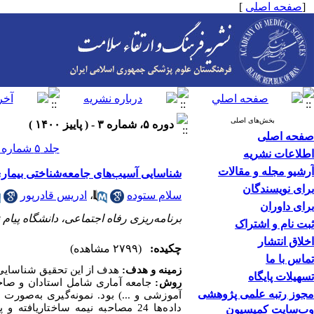
[
صفحه اصلی
]
بخش‌های اصلی
دوره ۵، شماره ۳ - ( پاييز ۱۴۰۰ )
صفحه اصلی
جلد ۵ شماره ۳ صفحات ۳۲۵-۳۱۶
اطلاعات نشریه
آرشیو مجله و مقالات
شناسایی آسیب‌های جامعه‌شناختی بیماری کووید-19
برای نویسندگان
سلام ستوده
،
ادریس قادرپور
برای داوران
برنامه‌ریزی رفاه اجتماعی، دانشگاه پیام ن
ثبت نام و اشتراک
اخلاق انتشار
چکیده:
(۲۷۹۹ مشاهده)
تماس با ما
زمینه و هدف:
هدف از این تحقیق شناسایی آسیب‌ها
تسهیلات پایگاه
روش:
جامعه آماری شامل استادان و صاح
مجوز رتبه علمی پژوهشی
آموزشی و ...) بود. نمونه‌گیری به‌صورت
داده‌ها 24 مصاحبه نیمه ساختاری
وب‌سایت کمیسیون