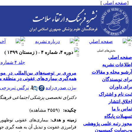
[
صفحه اصلی
]
بخش‌های اصلی
دوره ۴، شماره ۴ - ( زمستان ۱۳۹۹ )
صفحه اصلی
جلد ۴ شماره ۴ صفحات ۳۶۹-۳۶۴
اطلاعات نشریه
آرشیو مجله و مقالات
مروری بر توصیه‌های بین‌المللی در مو
همه‌‌گیری بیماری‌های عفونی در منطقه مدیتران
برای نویسندگان
برای داوران
بیژن صدری‌زاده
،
نرگس تبریزچی
ثبت نام و اشتراک
دکترای تخصصی پزشکی اجتماعی فرهنگ
اخلاق انتشار
تماس با ما
چکیده:
(۳۵۵۹ مشاهده)
تسهیلات پایگاه
زمینه و هدف:
بیماری‌های عفونی نوظهور 
مجوز رتبه علمی پژوهشی
فرامرزی عفونت و تبدیل آن به همه ‌گیری جها
وب‌سایت کمیسیون