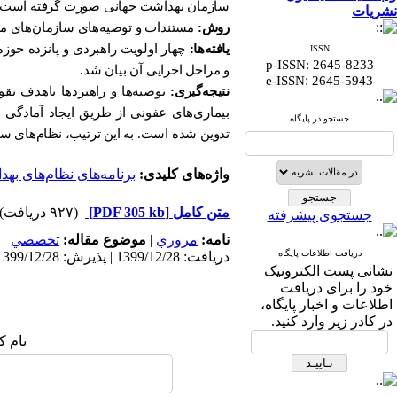
سازمان بهداشت جهانی صورت گرفته است.
نشریات
روش:
مستندات و توصیه‌های سازمان‌های م
یافته‌ها:
چهار اولویت راهبردی و پانزده حو
ISSN
p-ISSN: 2645-8233
و مراحل اجرایی آن بیان شد.
:
e-ISSN
2645-5943
نتیجه‌‌گیری:
توصیه‌ها و راهبردها باهدف ت
بیماری‌های عفونی از طریق ایجاد آمادگی و 
جستجو در پایگاه
تدوین شده است. به این ترتیب، نظام‌های سلا
واژه‌های کلیدی:
برنامه‌های نظام‌های بهد
متن کامل
[PDF 305 kb]
(۹۲۷ دریافت)
جستجوی پیشرفته
نامه:
مروري
|
موضوع مقاله:
تخصصي
دریافت اطلاعات پایگاه
دریافت: 1399/12/28 | پذیرش: 1399/12/28 | انتشار: 1399/12/28
نشانی پست الکترونیک
خود را برای دریافت
اطلاعات و اخبار پایگاه،
در کادر زیر وارد کنید.
نام ک