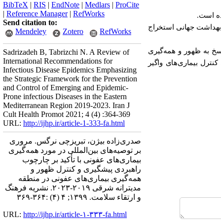
BibTeX
|
RIS
|
EndNote
|
Medlars
|
ProCite
|
Reference Manager
|
RefWorks
ده است.
Send citation to:
 بهداشت جهانی استخراج
Mendeley
Zotero
RefWorks
 به ظهور و همه‌‌گیری
Sadrizadeh B, Tabrizchi N. A Review of
International Recommendations for
نترل بیماری‌های وا‌گیر
Infectious Disease Epidemics Emphasizing
the Strategic Framework for the Prevention
and Control of Emerging and Epidemic-
Prone infectious Diseases in the Eastern
Mediterranean Region 2019-2023. Iran J
Cult Health Promot 2021; 4 (4) :364-369
URL:
http://ijhp.ir/article-1-333-fa.html
صدری‌زاده بیژن، تبریزچی نرگس. مروری
بر توصیه‌های بین‌المللی در مورد همه‌‌گیری
بیماری‌های عفونی با تأکید بر چارچوب
راهبردی پیشگیری و کنترل ظهور و
همه‌‌گیری بیماری‌های عفونی در منطقه
مدیترانه شرقی ۲۰۱۹-۲۰۲۳. نشريه فرهنگ
و ارتقاء سلامت. ۱۳۹۹; ۴ (۴) :۳۶۴-۳۶۹
URL:
http://ijhp.ir/article-۱-۳۳۳-fa.html