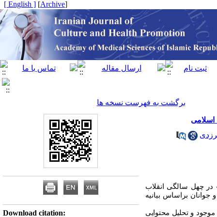
[ English ]
]
Archive
[
برگشت به فهرست نسخه ها
 اسلامی
رزدی
» در چهل سالگی انقلاب
جوانان براساس بیانیه
وجود و تحلیل محتوایی
Download citation: