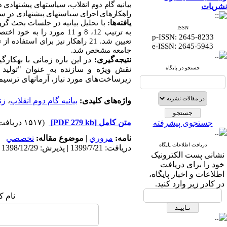
بیانیه گام دوم انقلاب، سیاست­های پیشنهادی د
نشریات
راهکارهای اجرای سیاست­های پیشنهادی در 
یافته‌ها:
ISSN
p-ISSN: 2645-8233
تعیین شد. 21 راهکار نیز برای
:
e-ISSN
2645-5943
جامعه مشخص شد.
نتیجه‌گیری:
در این بازه زمانی با به­کا
جستجو در پایگاه
نقش ویژه و سازنده به عنوان "تولید 
زیرساخت‌های مورد نیاز، آرمان­های ترسیم
واژه‌های کلیدی:
بیانیه گام دوم انقلاب
،
زن
متن کامل
[PDF 279 kb]
(۱۵۱۷ دریافت)
جستجوی پیشرفته
نامه:
مروري
|
موضوع مقاله:
تخصصي
دریافت اطلاعات پایگاه
دریافت: 1399/7/21 | پذیرش: 1398/12/29 | انتشار: 1398/12/29
نشانی پست الکترونیک
خود را برای دریافت
اطلاعات و اخبار پایگاه،
در کادر زیر وارد کنید.
نام ک