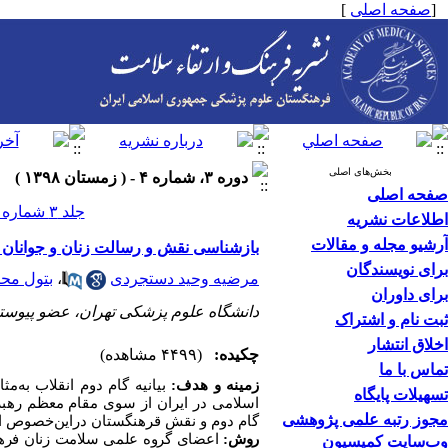
[
صفحه اصلی
]
بخش‌های اصلی
دوره ۳، شماره ۴ - ( زمستان ۱۳۹۸ )
صفحه اصلی
جلد ۳ شماره ۴ صفحات ۳۷۱-۳۶۶
اطلاعات نشریه
آرشیو مجله و مقالات
بازشناسی نقش و رسالت زنان و جوانان وت
برای نویسندگان
مرضیه وحید دستجردی
،
بتول مح
برای داوران
دانشگاه علوم پزشکی تهران، عضو پیوس
ثبت نام و اشتراک
اخلاق انتشار
چکیده:
(۴۴۹۹ مشاهده)
تماس با ما
زمینه و هدف:
بیانیه گام دوم انقلاب به
تسهیلات پایگاه
اسلامی در ایران از سوی مقام معظم رهب
مجوز رتبه علمی پژوهشی
گام دوم و نقش قرهنگستان دراین‌خصوص 
روش:
اعضای گروه علمی سلامت زنان فرهن
وب‌سایت کمیسیون