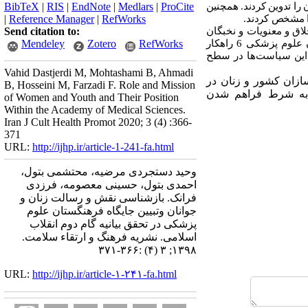
ن را تدوین کردند. همچنین
ProCite
|
Medlars
|
EndNote
|
RIS
|
BibTeX
ا مشخص کردند.
RefWorks
|
Reference Manager
|
ناوری، اخلاق و معنویات و نخبگان
Send citation to:
به ترتیب 12، 8 و 11 مورد را به خود اختصاص دادند. به منظور اجرایی شدن سیاست‌های پیشنهادی در فرهنگستان علوم پزشکی 6 راهکار
RefWorks
Zotero
Mendeley
رای این سیاست‌ها در سطح
Vahid Dastjerdi M, Mohtashami B, Ahmadi
ازان کشور و زنان در
B, Hosseini M, Farzadi F. Role and Mission
ط به شرط فراهم شدن
of Women and Youth and Their Position
Within the Academy of Medical Sciences.
Iran J Cult Health Promot 2020; 3 (4) :366-
371
URL:
http://ijhp.ir/article-1-241-fa.html
وحید دستجردی مرضیه، محتشمی بتول،
احمدی بتول، حسینی معصومه، فرزدی
فرانک. بازشناسی نقش و رسالت زنان و
جوانان وتبیین جایگاه فرهنگستان علوم
پزشکی در تحقق بیانیه گام دوم انقلاب
اسلامی. نشريه فرهنگ و ارتقاء سلامت.
۱۳۹۸; ۳ (۴) :۳۶۶-۳۷۱
URL:
http://ijhp.ir/article-۱-۲۴۱-fa.html