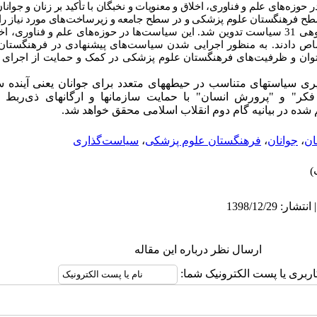
ر حوزه‌های علم و فناوری، اخلاق و معنویات و نخبگان با تأکید بر زنان و جوانا
سطح فرهنگستان علوم پزشکی و در سطح جامعه و زیرساخت‌های مورد نیاز ر
با تحلیل بیانیه در جلسات بحث گروهی 31 سیاست تدوین شد. این سیاست‌ها در حوزه‌های علم و ف
 استفاده از توان و ظرفیت‌های فرهنگستان علوم پزشکی در کمک و حمایت از اج
رگیری سیاست­های متناسب در حیطه­های متعدد برای جوانان
یعنی
آینده
س
فکر" و "پرورش انسان" با حمایت سازمان­ها و ارگان­های ذی‌رب
 شده در بیانیه گام دوم انقلاب اسلامی محقق خواهد شد.
ان
،
جوانان
،
فرهنگستان علوم پزشکی
،
سیاست‌‌گذاری
ارسال نظر درباره این مقاله
اربری یا پست الکترونیک شما: