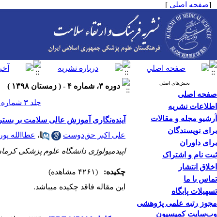
[
صفحه اصلی
]
بخش‌های اصلی
دوره ۳، شماره ۴ - ( زمستان ۱۳۹۸ )
صفحه اصلی
جلد ۳ شماره ۴ صفحات ۳۶۰-۳۵۸
اطلاعات نشریه
آرشیو مجله و مقالات
آینده‌نگاری آموزش عالی سلامت بر بستر م
برای نویسندگان
علی اکبر حق‌دوست
،
عطاالله پو
برای داوران
اپیدمیولوژی دانشگاه علوم پزشکی کرم
ثبت نام و اشتراک
اخلاق انتشار
چکیده:
(۴۲۶۱ مشاهده)
تماس با ما
این مقاله فاقد چکیده می​باشد.
تسهیلات پایگاه
مجوز رتبه علمی پژوهشی
وب‌سایت کمیسیون