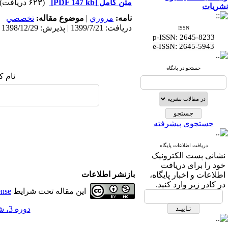
متن کامل
[PDF 147 kb]
(۶۲۳ دریافت)
نشریات
نامه:
مروري
|
موضوع مقاله:
تخصصي
دریافت: 1399/7/21 | پذیرش: 1398/12/29 | انتشار: 1398/12/29
ISSN
p-ISSN: 2645-8233
:
e-ISSN
2645-5943
جستجو در پایگاه
نام ک
جستجوی پیشرفته
دریافت اطلاعات پایگاه
نشانی پست الکترونیک
خود را برای دریافت
بازنشر اطلاعات
اطلاعات و اخبار پایگاه،
در کادر زیر وارد کنید.
این مقاله تحت شرایط
ense
دوره 3، شماره 4 - ( زمستان 1398 )