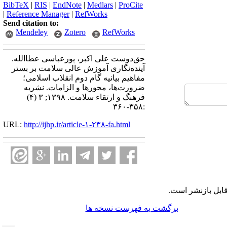
BibTeX
|
RIS
|
EndNote
|
Medlars
|
ProCite
|
Reference Manager
|
RefWorks
Send citation to:
Mendeley
Zotero
RefWorks
حق‌دوست علی اکبر، پورعباسی عطاالله.
آینده‌نگاری آموزش عالی سلامت بر بستر
مفاهیم بیانیه گام دوم انقلاب اسلامی؛
ضرورت‌ها،‌ محورها و الزامات. نشريه
فرهنگ و ارتقاء سلامت. ۱۳۹۸; ۳ (۴)
:۳۵۸-۳۶۰
URL:
http://ijhp.ir/article-۱-۲۳۸-fa.html
ابل بازنشر است.
برگشت به فهرست نسخه ها