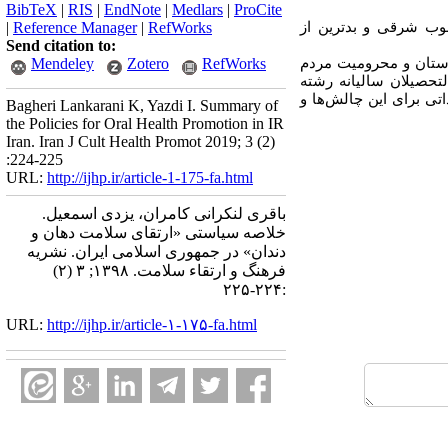
BibTeX
|
RIS
|
EndNote
|
Medlars
|
ProCite
وب شرقی و بدترین از
RefWorks
|
Reference Manager
|
Send citation to:
استان و محرومیت مردم
RefWorks
Zotero
Mendeley
لتحصیلان سالیانه رشته
اتی برای این چالش‌ها و
Bagheri Lankarani K, Yazdi I. Summary of
the Policies for Oral Health Promotion in IR
Iran. Iran J Cult Health Promot 2019; 3 (2)
:224-225
URL:
http://ijhp.ir/article-1-175-fa.html
باقری لنکرانی کامران، یزدی اسمعیل.
خلاصه سیاستی «ارتقای سلامت دهان و
دندان» در جمهوری اسلامی ایران. نشريه
فرهنگ و ارتقاء سلامت. ۱۳۹۸; ۳ (۲)
:۲۲۴-۲۲۵
URL:
http://ijhp.ir/article-۱-۱۷۵-fa.html