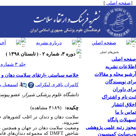
[
صفحه اصلی
]
بخش‌های اصلی
دوره ۳، شماره ۲ - ( تابستان ۱۳۹۸ )
صفحه اصلی
جلد ۳ شماره ۲ صفحات ۲۲۵-۲۲۴
اطلاعات نشریه
آرشیو مجله و مقالات
خلاصه سیاستی «ارتقای سلامت دهان و د
برای نویسندگان
کامران باقری لنکرانی
،
اسمعیل ی
برای داوران
دانشگاه علوم پزشکی شیراز، عضو پیوست
ثبت نام و اشتراک
اخلاق انتشار
چکیده:
(۴۱۸۹ مشاهده)
تماس با ما
سلامت دهان و دندان در اغلب کشورهای جه
تسهیلات پایگاه
.
نمی‌روند
مجوز رتبه علمی پژوهشی
وضعیت سلامت دهان در جهان و همچنین در 
DMFT
شاخص
وب‌سایت کمیسیون