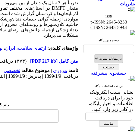
تقریباً هر 3 سال یک دندان از بین می‌رود.
نشریات
DMFT
مقدار
در استان‌های مختلف تفاو
آذربایجان‌ها و کردستان گزارش شده است.
ISSN
مواردی ازجمله گرانی خدمات دندان‌پزشکی
p-ISSN: 2645-8233
حاشیه کلان‌شهرها و روستاهای محروم از د
:
e-ISSN
2645-5943
دندانپزشکی ازجمله چالش‌های ارتقای سلام
مشکلات می‌پردازد.
جستجو در پایگاه
واژه‌های کلیدی:
ارتقای سلامت
،
ایران
،
ب
متن کامل
[PDF 217 kb]
(۱۳۷۳ دریافت)
نامه:
مروري
|
موضوع مقاله:
تخصصي
جستجوی پیشرفته
دریافت: 1399/1/9 | پذیرش: 1399/1/9 | انتشار: 1399/1/9
دریافت اطلاعات پایگاه
نشانی پست الکترونیک
خود را برای دریافت
اطلاعات و اخبار پایگاه،
نام ک
در کادر زیر وارد کنید.