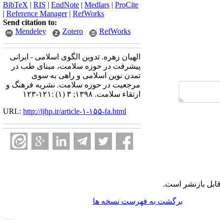
BibTeX
|
RIS
|
EndNote
|
Medlars
|
ProCite
|
Reference Manager
|
RefWorks
Send citation to:
Mendeley
Zotero
RefWorks
الهیان زهره. تدوین الگوی اسلامی ‌- ایرانی
پیشرفت در حوزه سلامت، مبنای طب در
تمدن نوین اسلامی‌ و راهی به سوی
مرجعیت در حوزه سلامت. نشريه فرهنگ و
ارتقاء سلامت. ۱۳۹۸; ۳ (۱) :۱۲۱-۱۲۳
URL:
http://ijhp.ir/article-۱-۱۵۵-fa.html
ابل بازنشر است.
برگشت به فهرست نسخه ها