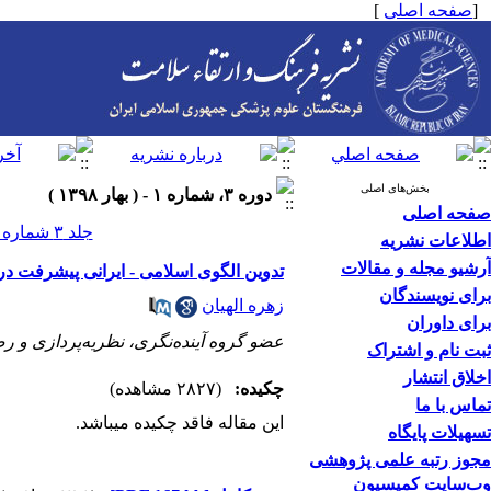
[
صفحه اصلی
]
بخش‌های اصلی
دوره ۳، شماره ۱ - ( بهار ۱۳۹۸ )
صفحه اصلی
جلد ۳ شماره ۱ صفحات ۱۲۳-۱۲۱
اطلاعات نشریه
آرشیو مجله و مقالات
تدوین الگوی اسلامی ‌- ایرانی پیشرفت 
برای نویسندگان
زهره الهیان
برای داوران
عضو گروه آینده‌نگری، نظریه‌پردازی و
ثبت نام و اشتراک
اخلاق انتشار
چکیده:
(۲۸۲۷ مشاهده)
تماس با ما
این مقاله فاقد چکیده می​باشد.
تسهیلات پایگاه
مجوز رتبه علمی پژوهشی
وب‌سایت کمیسیون