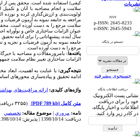
کیفی) استفاده شده است. محقق پس از ارائه
نشریات
سلامت و انجام مصاحبه با آنان و تکمیل ا
اولویت‌بندی و ارزش‌گذاری کرده و نوزده ا
ISSN
مراجعه به جامعه نمونه به آزمون فرضیات و 
p-ISSN: 2645-8233
سلامت مرجع را به دست آورده است. محقق در
:
e-ISSN
2645-5943
عنوان الزامات ساختاری خاص و نوآورانه احص
سال آینده، پیشنهاداتی را برای ادامه تحقیق
جامعه نمونه به آزمون فرضیات و تجزیه و ت
جستجو در پایگاه
مرجع را به دست آورده است.
بامرورمقالات
یافته‌ها:
و مصاحبه با خبرگا
الزامات ساختاری تغییر نظام سلامت جمهور
نتیجه‌گیری:
با عنایت به اهمیت، ابعاد مخ
جستجوی پیشرفته
ادامه تحقیق و پیاده‌سازی محورهای اساس
واژه‌های کلیدی:
ارائه مراقبت‌های بهداش
دریافت اطلاعات پایگاه
نشانی پست الکترونیک
خود را برای دریافت
متن کامل
[PDF 789 kb]
(۳۲۵۵ دریافت)
اطلاعات و اخبار پایگاه،
نامه:
مروري
|
موضوع مقاله:
تخصصي
در کادر زیر وارد کنید.
دریافت: 1398/10/14 | پذیرش: 1398/10/14 | انتشار: 1398/10/14