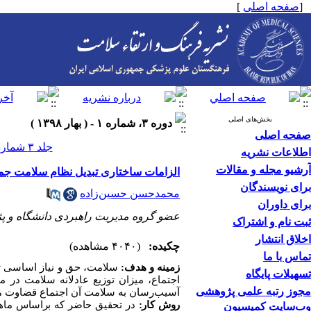
[
صفحه اصلی
]
بخش‌های اصلی
دوره ۳، شماره ۱ - ( بهار ۱۳۹۸ )
صفحه اصلی
جلد ۳ شماره ۱ صفحات ۵۶-۴۳
اطلاعات نشریه
آرشیو مجله و مقالات
الزامات ساختاری تبدیل نظام سلامت جمه
برای نویسندگان
محمدحسن حسین‌زاده
برای داوران
عضو گروه مدیریت راهبردی دانشگاه و پ
ثبت نام و اشتراک
اخلاق انتشار
چکیده:
(۴۰۴۰ مشاهده)
تماس با ما
زمینه و هدف:
سلامت، حق و نیاز اساسی تم
تسهیلات پایگاه
اجتماع، میزان توزیع عادلانه سلامت در
مجوز رتبه علمی پژوهشی
آسیب‌رسان به سلامت آن اجتماع قضاوت می
روش کار:
در تحقیق حاضر که براساس ماهی
وب‌سایت کمیسیون