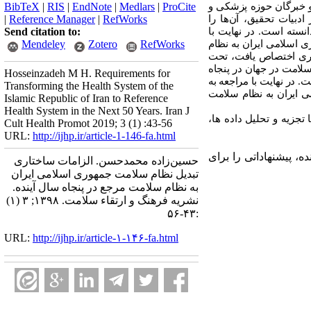
و خبرگان حوزه پزشکی و
ProCite
|
Medlars
|
EndNote
|
RIS
|
BibTeX
دبیات تحقیق، آن‌ها را
RefWorks
|
Reference Manager
|
سته‌ است. در نهایت با
Send citation to:
ی اسلامی ایران به نظام
RefWorks
Zotero
Mendeley
ذاری اختصاص یافت، تحت
سلامت در جهان در پنجاه
Hosseinzadeh M H. Requirements for
. در نهایت با مراجعه به
Transforming the Health System of the
می ایران به نظام سلامت
Islamic Republic of Iran to Reference
Health System in the Next 50 Years. Iran J
ا تجزیه و تحلیل داده ها،
Cult Health Promot 2019; 3 (1) :43-56
URL:
http://ijhp.ir/article-1-146-fa.html
ه، پیشنهاداتی را برای
حسین‌زاده محمدحسن. الزامات ساختاری
تبدیل نظام سلامت جمهوری اسلامی ایران
به نظام سلامت مرجع در پنجاه سال آینده.
نشريه فرهنگ و ارتقاء سلامت. ۱۳۹۸; ۳ (۱)
:۴۳-۵۶
URL:
http://ijhp.ir/article-۱-۱۴۶-fa.html