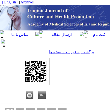
[ English ]
]
Archive
[
برگشت به فهرست نسخه ها