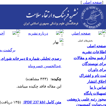
[
صفحه اصلی
]
بخش‌های اصلی
بهار
صفحه اصلی
برگشت به
اطلاعات نشریه
آرشیو مجله و مقالات
رصدی تحلیلی شماره ۵ دبیرخانه شورای عالی انقلاب فرهنگی
برای نویسندگان
عبدالحسین خسروپناه
برای داوران
ثبت نام و اشتراک
چکیده:
(۴۳۳ مشاهده)
اخلاق انتشار
این مقاله فاقد چکیده می​باشد.
تماس با ما
تسهیلات پایگاه
مجوز رتبه علمی پژوهشی
متن کامل
[PDF 237 kb]
(۱۳۵ دریافت)
وب‌سایت کمیسیون