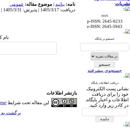
نشریات
نامه:
بيانيه
|
موضوع مقاله:
عمومى
دریافت: 1405/3/17 | پذیرش: 1405/3/31 | انتشار الکترونیک پیش از انتشار نهایی: 1405/3/17
ISSN
p-ISSN: 2645-8233
:
e-ISSN
2645-5943
نام ک
جستجو در پایگاه
جستجوی پیشرفته
دریافت اطلاعات پایگاه
نشانی پست الکترونیک
بازنشر اطلاعات
خود را برای دریافت
اطلاعات و اخبار پایگاه،
این مقاله تحت شرایط
ense
در کادر زیر وارد کنید.
برگشت به 