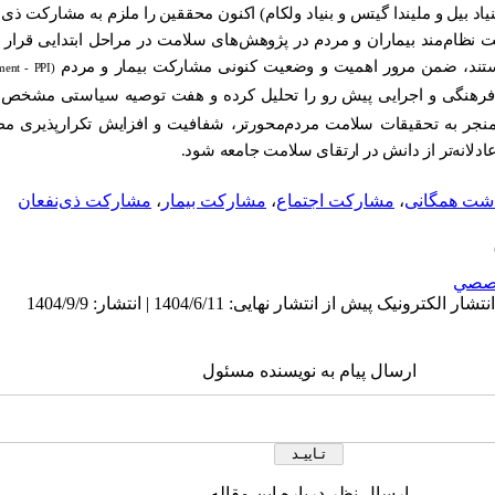
یاد بیل و ملیندا گیتس و بنیاد ولکام) اکنون محققین را ملزم به مشارکت ذی‌
کت نظام‌مند بیماران و مردم در پژوهش‌های سلامت در مراحل ابتدایی قرار
مستند، ضمن مرور اهمیت و وضعیت کنونی مشارکت بیمار و مردم
(Patient and Public Involvement - PPI)
فرهنگی و اجرایی پیش رو را تحلیل کرده و هفت توصیه سیاستی مشخص 
ند منجر به تحقیقات سلامت مردم‌محورتر، شفافیت و افزایش تکرارپذیری مط
لانه‌تر از دانش در ارتقای سلامت جامعه شود.
اشت همگانی
،
مشارکت اجتماع
،
مشارکت بیمار
،
مشارکت ذی‌نفعان
صصي
ارسال پیام به نویسنده مسئول
ارسال نظر درباره این مقاله