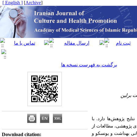
[ English ]
]
Archive
[
برگشت به فهرست نسخه ها
ت برلین
ایج پژوهش‌ها دارد. با
های پژوهشی، مطالعات از
انی بهداشت و یونسکو و
Download citation: