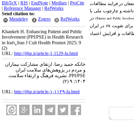
BibTeX
|
RIS
|
EndNote
|
Medlars
|
ProCite
نفعان در فرایند مطالعات
|
Reference Manager
|
RefWorks
 داشته و چارچوب ملی یا
Send citation to:
در
Mendeley
Zotero
RefWorks
برای تقویت
در ایران
PPI
Khankeh H. Enhancing Patient and Public
العات و افزایش اعتماد
Involvement (PPI/PSE) in Health Research
in Iranٍ. Iran J Cult Health Promot 2025; 9
(2)
URL:
http://ijhp.ir/article-1-1129-fa.html
خانکه حمید رضا. ارتقای مشارکت بیماران
و مردم در پژوهش‌های سلامت ایران
PPI/PSE. نشريه فرهنگ و ارتقاء سلامت.
۱۴۰۴; ۹ (۲)
URL:
http://ijhp.ir/article-۱-۱۱۲۹-fa.html