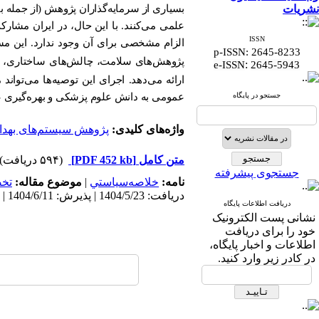
نشریات
بسیاری از سرمایه‌گذاران پژوهش (از جمله بن
علمی می‌کنند. با این حال، در ایران مشار
ISSN
الزام مشخصی برای آن وجود ندارد. این 
p-ISSN: 2645-8233
پژوهش‌های سلامت، چالش‌های ساختاری، 
:
e-ISSN
2645-5943
ارائه می‌دهد. اجرای این توصیه‌ها می‌توا
جستجو در پایگاه
عمومی به دانش علوم پزشکی و بهره‌گیری عاد
واژه‌های کلیدی:
پژوهش سیستم‌های بهد
متن کامل
[PDF 452 kb]
(۵۹۴ دریافت)
جستجوی پیشرفته
نامه:
خلاصه‌سياستي
|
موضوع مقاله:
تخ
دریافت: 1404/5/23 | پذیرش: 1404/6/11 | انتشار الکترونیک پیش از انتشار نهایی: 1404/6/11 | انتشار: 1404/9/9
دریافت اطلاعات پایگاه
نشانی پست الکترونیک
خود را برای دریافت
اطلاعات و اخبار پایگاه،
در کادر زیر وارد کنید.