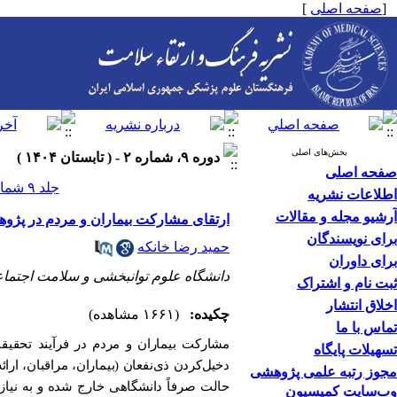
[
صفحه اصلی
]
بخش‌های اصلی
دوره ۹، شماره ۲ - ( تابستان ۱۴۰۴ )
صفحه اصلی
جلد ۹ شماره ۲ صفحات ۰-۰
اطلاعات نشریه
آرشیو مجله و مقالات
ارتقای مشارکت بیماران و مردم در پژوهش‌ها
برای نویسندگان
حمید رضا خانکه
برای داوران
دانشگاه علوم توانبخشی و سلامت اجتما
ثبت نام و اشتراک
اخلاق انتشار
چکیده:
(۱۶۶۱ مشاهده)
تماس با ما
مشارکت بیماران و مردم در فرآیند تحقیقا
تسهیلات پایگاه
دخیل‌کردن ذی‌نفعان (بیماران، مراقبان، ا
مجوز رتبه علمی پژوهشی
حالت صرفاً دانشگاهی خارج شده و به نیازه
وب‌سایت کمیسیون