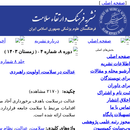
[
صفحه اصلی
]
بخش‌های اصلی
دوره ۸، شماره ۴ - ( زمستان ۱۴۰۳ )
صفحه اصلی
جلد ۸ شماره ۴ صفحات ۳۴۴-۳۴۳
اطلاعات نشریه
آرشیو مجله و مقالات
عدالت در سلامت، اولویت راهبردی
برای نویسندگان
برای داوران
چکیده:
(۲۱۷۰ مشاهده)
ثبت نام و اشتراک
اخلاق انتشار
عدالت درسلامت باهدف برخورداری آحاد مر
تماس با ما
اقدامات مرتبط با سلامت جامعه قراردارد
تسهیلات پایگاه
سلامت ارائه شده است.
مجوز رتبه علمی پژوهشی
وب‌سایت کمیسیون
واژه‌های کلیدی:
سلامت
،
عدالت
،
نظام س