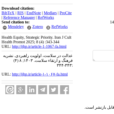
Download citation:
BibTeX
|
RIS
|
EndNote
|
Medlars
|
ProCite
|
Reference Manager
|
RefWorks
Send citation to:
Mendeley
Zotero
RefWorks
Health Equity, Strategic Priority. Iran J Cult
Health Promot 2025; 8 (4) :343-344
URL:
http://ijhp.ir/article-1-1067-fa.html
عدالت در سلامت، اولویت راهبردی. نشريه
فرهنگ و ارتقاء سلامت. ۱۴۰۳; ۸ (۴)
:۳۴۳-۳۴۴
URL:
http://ijhp.ir/article-۱-۱۰۶۷-fa.html
ابل بازنشر است.