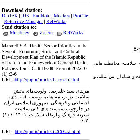
Download citation:
BibTeX
|
RIS
|
EndNote
|
Medlars
|
ProCite
|
Reference Manager
|
RefWorks
Send citation to:
Mendeley
Zotero
RefWorks
Marandi S A. Health Sector Priorities in the
اع؛
Seventh Economic, Social and Cultural
Development Plan of the Islamic Republic
of Iran in the Framework of General Health
تقای سلامت، محافظت مالی
Policies. Iran J Cult Health Promot 2022; 6
(1) :3-6
 و استاندارد بین‌المللی و
URL:
http://ijhp.ir/article-1-556-fa.html
مرندی سید علیرضا. اولویت‌های بخش
سلامت در برنامه هفتم توسعه اقتصادی،
اجتماعی و فرهنگی جمهوری اسلامی ایران
در چارچوب سیاست‌های کلی سلامت.
نشريه فرهنگ و ارتقاء سلامت. ۱۴۰۱; ۶ (۱)
:۳-۶
URL:
http://ijhp.ir/article-۱-۵۵۶-fa.html