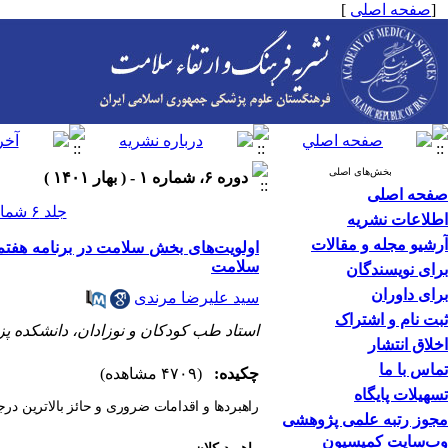
[
صفحه اصلی
]
بخش‌های اصلی
دوره ۶، شماره ۱ - ( بهار ۱۴۰۱ )
صفحه اصلی
جلد ۶ شماره ۱ صفحات ۶-۳
اطلاعات نشریه
آرشیو مجله و مقالات
اولویت‌های بخش سلامت در برنامه هفت
سلامت
برای نویسندگان
برای داوران
سید علیرضا مرندی
ثبت نام و اشتراک
استاد طب کودکان و نوزادان، دانشکده پ
اخلاق انتشار
تماس با ما
چکیده:
(۴۷۰۹ مشاهده)
تسهیلات پایگاه
راهبردها و اقدامات ضروری و حائز بالاترین در
مجوز رتبه علمی پژوهشی
وب‌سایت کمیسیون