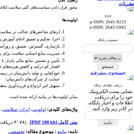
راهبرد کلان
نشریات
محور قرار دادن سیاست‌های کلی سلامت ابلاغی
ISSN
اولویت‌ها
p-ISSN: 2645-8233
:
e-ISSN
2645-5943
ارتقای شاخص‌های عدالت در سلامت 
اجرا، تحکیم و تعمیق ادغام آموزش 
جستجو در پایگاه
بازسازی، گسترش، تعمیق، و روزآمدی
مدیریت منابع انسانی سلامت برای 
تأمین و تضمین منابع مالی پایدار 
اقشار کم درآمد و کاهش هزینه‌های 
جستجوی پیشرفته
خودکفایی و تولید دانش‌بنیان در زمی
حمایت از شرکت‌های دانش‌بنیان؛
تسهیل امر ازدواج و فرزندآوری به‌هن
دریافت اطلاعات پایگاه
نشانی پست الکترونیک
خود را برای دریافت
سایر اولویت‌ها در بیانیه ارائه شده است.
اطلاعات و اخبار پایگاه،
در کادر زیر وارد کنید.
واژه‌های کلیدی:
اولویت
،
ایران- سلامت
،
متن کامل
[PDF 180 kb]
(۳۰۷۸ دریافت)
نامه:
بيانيه
|
موضوع مقاله:
تخصصي