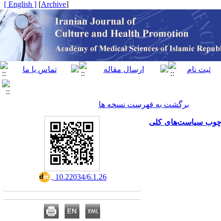
[ English ]
]
Archive
[
برگشت به فهرست نسخه ها
رچوب سیاست‌های کلی
‎ 10.22034/6.1.26