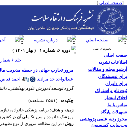
[
صفحه اصلی
]
بخش‌های اصلی
دوره ۶، شماره ۱ - ( بهار ۱۴۰۱ )
صفحه اصلی
جلد ۶ شماره ۱ صفحات ۲۷-۱۹
اطلاعات نشریه
آرشیو مجله و مقالات
مرور تجارب جهانی در حیطه مدیریت مالی
برای نویسندگان
عبدالواحد خدامرادی
،
احمد فیاض
برای داوران
گروه توسعه آموزش علوم بهداشتی، دانشک
ثبت نام و اشتراک
اخلاق انتشار
چکیده:
(۳۵۸۱ مشاهده)
تماس با ما
زمینه و هدف:
برنامه پزشکی خانواده، نیازم
تسهیلات پایگاه
و پزشک خانواده و سیر تکاملی آن در کشور
مجوز رتبه علمی پژوهشی
روش:
در این مطالعه مروری از نوع تطبیقی،
وب‌سایت کمیسیون