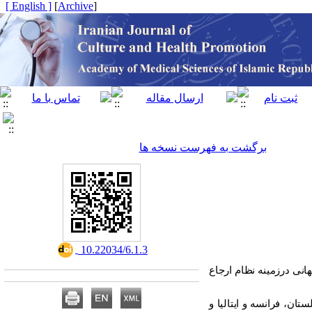
[ English ]
]
Archive
[
برگشت به فهرست نسخه ها
‎ 10.22034/6.1.3
انی درزمینه نظام ارجاع
ان، فرانسه و ایتالیا و