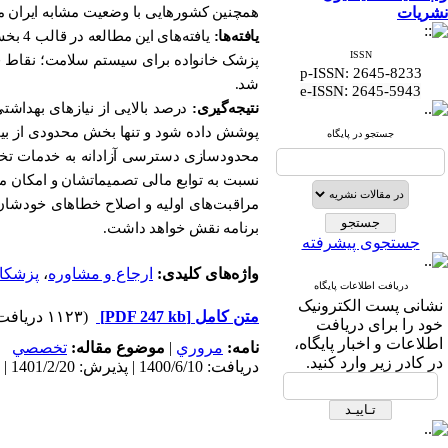
نشریات
همچنین کشورهایی با وضعیت مشابه ایران مان
یافته‌ها:
یافته
های ا
ISSN
پزشک خانواده برای سیستم سلامت؛ نقا
p-ISSN: 2645-8233
شد.
:
e-ISSN
2645-5943
نتیجه‌گیری:
درصد بالایی از نیازهای بهداشت
پوشش داده شود و تنها بخش محدودی از بیم
جستجو در پایگاه
محدودسازی دسترسی آزادانه به خدمات تخص
نسبت به توابع مالی تصمیماتشان و امکان مش
مراقبت‌های اولیه و اصلاح خطاهای خودشان 
برنامه نقش خواهد داشت.
جستجوی پیشرفته
واژه‌های کلیدی:
ارجاع و مشاوره
،
پزشکان
دریافت اطلاعات پایگاه
نشانی پست الکترونیک
متن کامل
[PDF 247 kb]
(۱۱۲۳ دریافت)
خود را برای دریافت
اطلاعات و اخبار پایگاه،
نامه:
مروري
|
موضوع مقاله:
تخصصي
در کادر زیر وارد کنید.
دریافت: 1400/6/10 | پذیرش: 1401/2/20 | انتشار الکترونیک پیش از انتشار نهایی: 1401/3/31 | انتشار: 1401/3/31