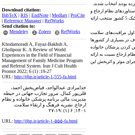
ده بودند انتخاب شدند.
Download citation:
ت؛ دستاوردهای نظام ارجاع و
BibTeX
|
RIS
|
EndNote
|
Medlars
|
ProCite
های اجرای نظام ارجاع و پزشک خانواده به تفکیک 5 کشور منتخب ارائه
|
Reference Manager
|
RefWorks
Send citation to:
Mendeley
Zotero
RefWorks
ط اول مراقبت‌های سلامت
ف در بسیاری از کشورها
Khodamoradi A, Fayaz-Bakhsh A,
 کردن پزشکان خانواده
Gholipour K. A Review of World
ام ارجاع نسبت به ارائه
Experiences in the Field of Financial
Management of Family Medicine Program
جرای موثر و اثربخش این
and Referral System. Iran J Cult Health
Promot 2022; 6 (1) :19-27
URL:
http://ijhp.ir/article-1-555-fa.html
خدامرادی عبدالواحد، فیاض‌بخش احمد،
قلی‌پور کمال. مرور تجارب جهانی در حیطه
مدیریت مالی برنامه پزشکی خانواده و نظام
ارجاع. نشريه فرهنگ و ارتقاء سلامت.
۱۴۰۱; ۶ (۱) :۱۹-۲۷
URL:
http://ijhp.ir/article-۱-۵۵۵-fa.html