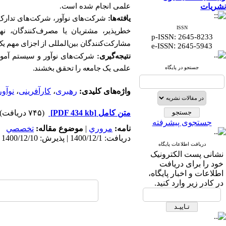
نشریات
علمی انجام شده است.
یافته‌ها:
شرکت
های نوآور، شرکت
های تدارک
ISSN
خطرپذیر، مشتریان یا مصرف‌کنندگان، 
p-ISSN: 2645-8233
مشارکت
کنندگان بین
المللی از اجزای مهم 
:
e-ISSN
2645-5943
نتیجه‌گیری:
شرکت‌های نوآور و سیستم آموزش
علمی یک جامعه را تحقق بخشند.
جستجو در پایگاه
واژه‌های کلیدی:
رهبری
،
کارآفرینی
،
نوآو
متن کامل
[PDF 434 kb]
(۷۴۵ دریافت)
جستجوی پیشرفته
نامه:
مروري
|
موضوع مقاله:
تخصصي
دریافت: 1400/12/1 | پذیرش: 1400/12/10 | انتشار الکترونیک پیش از انتشار نهایی: 1400/12/25 | انتشار: 1400/12/25
دریافت اطلاعات پایگاه
نشانی پست الکترونیک
خود را برای دریافت
اطلاعات و اخبار پایگاه،
در کادر زیر وارد کنید.