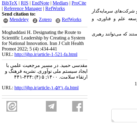
BibTeX
|
RIS
|
EndNote
|
Medlars
|
ProCite
|
Reference Manager
|
RefWorks
و شرکت
های سرمایه‌گذار
Send citation to:
سعه علم و فناوری، و
Mendeley
Zotero
RefWorks
Moghaddasi H. Designating the Route to
ند که می‌توانند رهبری
Scientific Leadership by Creating a System
for National Innovation. Iran J Cult Health
Promot 2022; 5 (4) :434-441
URL:
http://ijhp.ir/article-1-521-fa.html
مقدسی حمید. در مسیر مرجعیت علمی با
ایجاد سیستم ملی نوآوری. نشريه فرهنگ و
ارتقاء سلامت. ۱۴۰۰; ۵ (۴) :۴۳۴-۴۴۱
URL:
http://ijhp.ir/article-۱-۵۲۱-fa.html