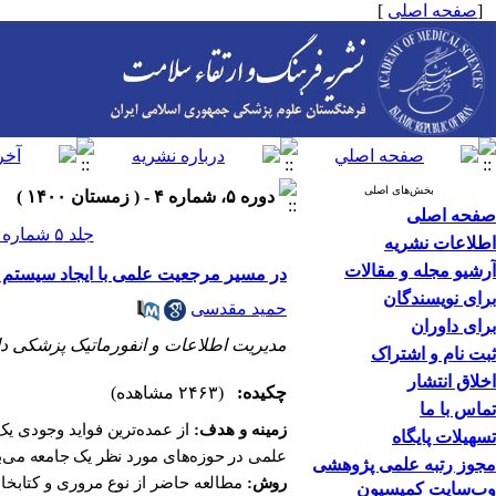
[
صفحه اصلی
]
بخش‌های اصلی
دوره ۵، شماره ۴ - ( زمستان ۱۴۰۰ )
صفحه اصلی
جلد ۵ شماره ۴ صفحات ۴۴۱-۴۳۴
اطلاعات نشریه
آرشیو مجله و مقالات
در مسیر مرجعیت علمی با ایجاد سیستم 
برای نویسندگان
حمید مقدسی
برای داوران
مدیریت اطلاعات و انفورماتیک پزشکی د
ثبت نام و اشتراک
اخلاق انتشار
چکیده:
(۲۴۶۳ مشاهده)
تماس با ما
زمینه و هدف:
از عمده‌ترین فواید وجودی ی
تسهیلات پایگاه
علمی در حوزه‌های مورد نظر یک جامعه می‌ب
مجوز رتبه علمی پژوهشی
روش:
مطالعه حاضر از نوع مروری و کتابخان
وب‌سایت کمیسیون