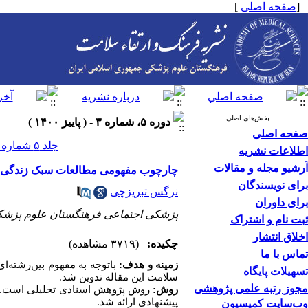
[
صفحه اصلی
]
بخش‌های اصلی
دوره ۵، شماره ۳ - ( پاييز ۱۴۰۰ )
صفحه اصلی
جلد ۵ شماره ۳ صفحات ۲۷۶-۲۷۱
اطلاعات نشریه
آرشیو مجله و مقالات
چارچوب مفهومی‌ مطالعات سبک زندگی سا
برای نویسندگان
نرگس تبریزچی
برای داوران
پزشکی اجتماعی فرهنگستان علوم پزشکی،
ثبت نام و اشتراک
اخلاق انتشار
چکیده:
(۳۷۱۹ مشاهده)
تماس با ما
زمینه و هدف:
باتوجه به مفهوم بین‌رشته‌
تسهیلات پایگاه
سلامت این مقاله تدوین شد.
مجوز رتبه علمی پژوهشی
روش:
روش پژوهش اسنادی تحلیلی است. م
پیشنهادی ارائه شد.
وب‌سایت کمیسیون