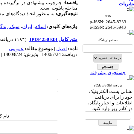
یافته‌ها:
چارچوب پیشنهادی در برگیرنده پن
نشریات
مداخله پایلوت است.
نتیجه‌گیری:
به منظور اتخاذ دیدگاه‌های 
ISSN
p-ISSN: 2645-8233
واژه‌های کلیدی:
اسلام
،
ایران
،
سبک زندگ
:
e-ISSN
2645-5943
متن کامل
[PDF 250 kb]
(۱۱۸۴ دریافت)
جستجو در پایگاه
نامه:
اصيل
|
موضوع مقاله:
عمومى
دریافت: 1400/7/24 | پذیرش: 1400/8/24 | انتشار الکترونیک پیش از انتشار نهایی: 1400/9/2 | انتشار: 1400/9/28
جستجوی پیشرفته
دریافت اطلاعات پایگاه
نشانی پست الکترونیک
خود را برای دریافت
اطلاعات و اخبار پایگاه،
در کادر زیر وارد کنید.
نام ک