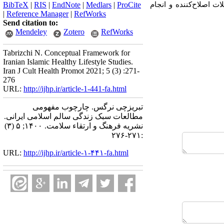
 اصلاح‌کننده و انجام
ProCite
|
Medlars
|
EndNote
|
RIS
|
BibTeX
|
Reference Manager
|
RefWorks
Send citation to:
Mendeley
Zotero
RefWorks
Tabrizchi N. Conceptual Framework for
Iranian Islamic Healthy Lifestyle Studies.
Iran J Cult Health Promot 2021; 5 (3) :271-
276
URL:
http://ijhp.ir/article-1-441-fa.html
تبریزچی نرگس. چارچوب مفهومی‌
مطالعات سبک زندگی سالم اسلامی‌ ایرانی.
نشريه فرهنگ و ارتقاء سلامت. ۱۴۰۰; ۵ (۳)
:۲۷۱-۲۷۶
URL:
http://ijhp.ir/article-۱-۴۴۱-fa.html