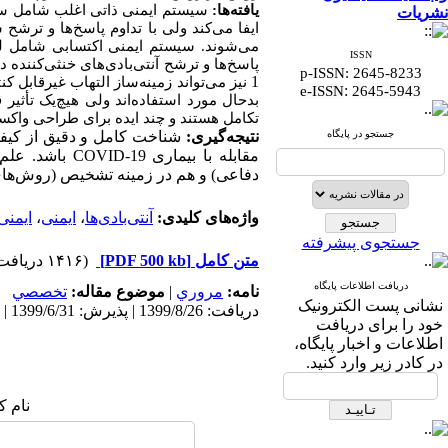
یافته‌ها:
سیستم ایمنی ذاتی اغلب شامل سلول
نشریات
ایفا می‌کند ولی با تداوم پاسخ‌ها و ترشح 
می‌شوند. سیستم ایمنی اکتسابی شامل 
ISSN
پاسخ‌ها و ترشح آنتی‌بادی‌های خنثی‌کنند
p-ISSN: 2645-8233
1
نیز می‌تواند زمینه‌ساز التهاب غیرقابل 
:
e-ISSN
2645-5943
بدحال مورد استفاده‌اند ولی هیچ‌یک تأ
تکامل هستند و چند ایده برای طراحی واکسن
جستجو در پایگاه
نتیجه‌گیری:
شناخت کامل و دقیق از کیفی
مقابله با بیماری
COVID-19
باشد. علم 
دفاعی) و هم در زمینه تشخیص (روش‌های 
واژه‌های کلیدی:
آنتی‌بادی‌ها
،
ایمنی
،
ایمنی
جستجوی پیشرفته
متن کامل
[PDF 500 kb]
(۱۴۱۶ دریافت)
دریافت اطلاعات پایگاه
نامه:
مروري
|
موضوع مقاله:
تخصصي
نشانی پست الکترونیک
دریافت: 1399/8/26 | پذیرش: 1399/6/31 | انتشار: 1399/6/31
خود را برای دریافت
اطلاعات و اخبار پایگاه،
در کادر زیر وارد کنید.
نام ک