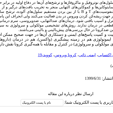
‌های نوتروفیل و ماکروفاژها و ترشح‌های آن‌ها در دفاع اولیه در برابر
سایتوکاین‌ها و کموکاین‌های التهابی منجر به تخریب بافت‌های درگیر و از
B
T
لنفوسیت‌های
و
با از بین بردن مستقیم سلول‌های آلوده، ترشح سایت
ه در جهت ریشه‌کن کردن ویروس در بدن فعالیت می‌کنند ولی انحراف این پ
کنترل و آسیب بافتی شود. درمان‌های ضدالتهابی، ضدویروسی، سرم درمانی 
ثیر قطعی در درمان ندارند. روش‌های تشخیصی مولکولی و سرولوژی به 
 ضدکرونا در حال بررسی‌های پیش‌بالینی و بالینی می‌باشند.
ت و کمیت پاسخ‌های ایمنی و دستکاری آن‌ها در جهت صحیح ممکن ا
ایمونولوژی هم در زمینه پیشگیری (واکسن)، هم در درمان (داروها
مولکولی و سرولوژی) در کنترل و مقابله با همه‌گیری کرونا نقش دارد
 اکتسابی
،
ایمنی ذاتی
،
کرونا ویروس
،
کووید-19
ارسال نظر درباره این مقاله
اربری یا پست الکترونیک شما: