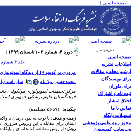
[
صفحه اصلی
]
بخش‌های اصلی
دوره ۴، شماره ۲ - ( تابستان ۱۳۹۹ )
صفحه اصلی
جلد ۴ شماره ۲ صفحات ۲۰۹-۲۰۲
اطلاعات نشریه
آرشیو مجله و مقالات
مروری بر کووید-19 از دیدگاه ایمونولوژی
برای نویسندگان
محمدحسین نیک‌نام
،
سارا اسدی‌ا
برای داوران
مرکز تحقیقات ایمونولوژی مولکولی، دان
ثبت نام و اشتراک
فرهنگستان علوم پزشکی جمهوری اسلامی
اخلاق انتشار
تماس با ما
چکیده:
(۵۶۵۷ مشاهده)
تسهیلات پایگاه
زمینه و هدف:
با توجه به نبود درمان یا و
مجوز رتبه علمی پژوهشی
انسان برای مقابله با این ویروس ضروری ا
روش:
از روش مطالعه کتابخانه‌ای و پایگاه
وب‌سایت کمیسیون