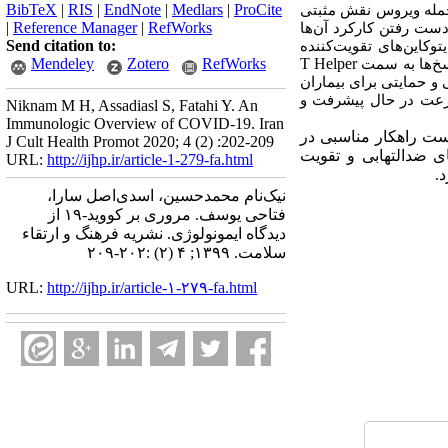
BibTeX
|
RIS
|
EndNote
|
Medlars
|
ProCite
 حمله ویروس نقش مثبتی
|
Reference Manager
|
RefWorks
 دست رفتن کارکرد آن‌ها
Send citation to:
وکاین‌های تقویت‌کننده
Mendeley
Zotero
RefWorks
T Helper
اسخ‌ها به سمت
و حمایتی برای بیماران
سرعت در حال پیشرفت و
Niknam M H, Assadiasl S, Fatahi Y. An
Immunologic Overview of COVID-19. Iran
ست راهکار مناسبی در
J Cult Health Promot 2020; 4 (2) :202-209
ی ضدالتهابی و تقویت
URL:
http://ijhp.ir/article-1-279-fa.html
.
نیک‌نام محمدحسین، اسدی‌اصل سارا،
فتاحی یوسف. مروری بر کووید-۱۹ از
دیدگاه ایمونولوژی. نشريه فرهنگ و ارتقاء
سلامت. ۱۳۹۹; ۴ (۲) :۲۰۲-۲۰۹
URL:
http://ijhp.ir/article-۱-۲۷۹-fa.html