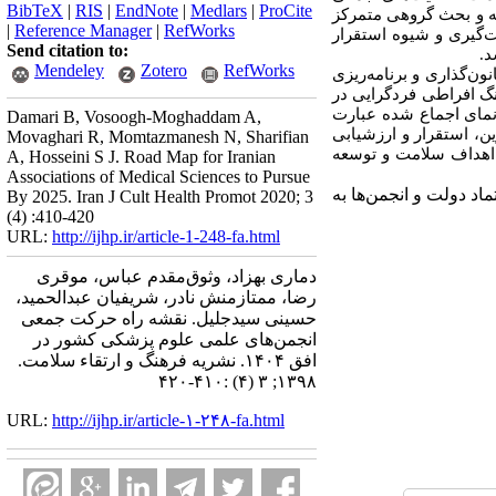
BibTeX
|
RIS
|
EndNote
|
Medlars
|
ProCite
ه و بحث گروهی متمرکز
|
Reference Manager
|
RefWorks
اخت، جهت‌گیری و شیوه استقرار
Send citation to:
Mendeley
Zotero
RefWorks
ون‌گذاری و برنامه‌ریزی
گ افراطی فردگرایی در
نمای اجماع شده عبارت
Damari B, Vosoogh-Moghaddam A,
 ناظر تخصصی در تدوین، استقرار و ارزشیابی
Movaghari R, Momtazmanesh N, Sharifian
 اهداف سلامت و توسعه
A, Hosseini S J. Road Map for Iranian
Associations of Medical Sciences to Pursue
د دولت و انجمن‌ها به
By 2025. Iran J Cult Health Promot 2020; 3
(4) :410-420
URL:
http://ijhp.ir/article-1-248-fa.html
دماری بهزاد، وثوق‌مقدم عباس، موقری
رضا، ممتازمنش نادر، شریفیان عبدالحمید،
حسینی سیدجلیل. نقشه راه حرکت جمعی
انجمن‌های علمی ‌علوم پزشکی کشور در
افق ۱۴۰۴. نشريه فرهنگ و ارتقاء سلامت.
۱۳۹۸; ۳ (۴) :۴۱۰-۴۲۰
URL:
http://ijhp.ir/article-۱-۲۴۸-fa.html