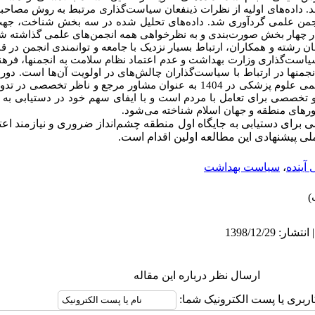
 داده‌های اولیه از نظرات ذینفعان سیاست‌گذاری مرتبط به روش مصاحب
رخواهی با پرسشنامه کتبی از 138 انجمن علمی گردآوری شد. داده‌های تحلیل شده در سه بخش شن
 رشته و همکاران، ارتباط بسیار نزدیک با جامعه و توانمندی انجمن در قان
است‌گذاری وزارت بهداشت و عدم اعتماد نظام سلامت به انجمن­ها، فرهن
­ها در ارتباط با سیاست‌گذاران چالش‌های در اولویت آن‌ها است. دور
است از: شبکه/ شورای ملی انجمن‌های علمی علوم پزشکی در 1404 به عنوان مشاور مرجع و
و تخصصی برای تعامل با مردم است و با ایفای سهم خود در دستیابی به
ورهای منطقه و جهان اسلام
شناخته می‌شود.
رای دستیابی به جایگاه اول منطقه چشم‌انداز ضروری و نیازمند اعتما
ی پیشنهادی این مطالعه اولین اقدام است.
 آینده
،
سیاست بهداشت
ارسال نظر درباره این مقاله
اربری یا پست الکترونیک شما: