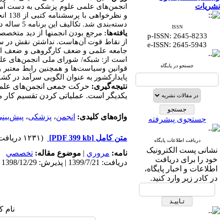
نشریات
انجمن‌های علمی علوم پزشکی به دست آمد.
و نظ
دسته‌بندی شد. تکالیف این برنامه 5 ساله در چهار بخش صورت‌بندی و به نظرخواهی همه انجمن‌های علمی گذاشته شد.
ISSN
یافته‌ها:
مرجع بودن انجمن­ها از دید متخصصان
p-ISSN: 2645-8233
از نقاط قوت آن‌هاست. نداشتن نقش در سی
:
e-ISSN
2645-5943
جامعه علمی و ضعف کارگروهی و ضعف انجمن
جستجو در پایگاه
قوانین وسیاست‌ها و همچنین رابط معتبر 
پایدارکشور به عنوان الگویی سرآمد در کش
نتیجه‌گیری:
حرکت جمعی انجمن‌های علمی‌ ب
یکدیگر است. عملیاتی کردن تقسیم کار مل
واژه‌های کلیدی:
انجمن
،
پزشکی
،
پیش‌بینی
جستجوی پیشرفته
متن کامل
[PDF 399 kb]
(۱۲۳۱ دریافت)
دریافت اطلاعات پایگاه
نشانی پست الکترونیک
نامه:
مروري
|
موضوع مقاله:
تخصصي
خود را برای دریافت
دریافت: 1399/7/21 | پذیرش: 1398/12/29 | انتشار: 1398/12/29
اطلاعات و اخبار پایگاه،
در کادر زیر وارد کنید.
نام ک