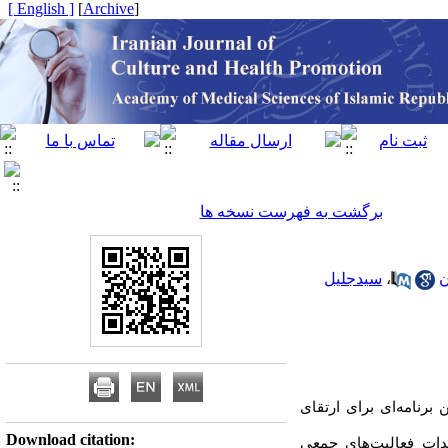
[ English ]
]
Archive
[
برگشت به فهرست نسخه ها
ن
،
سیدجلیل
 برنامه‌ای برای ارتقای
Download citation:
ندات فعالیت‌های جمعی