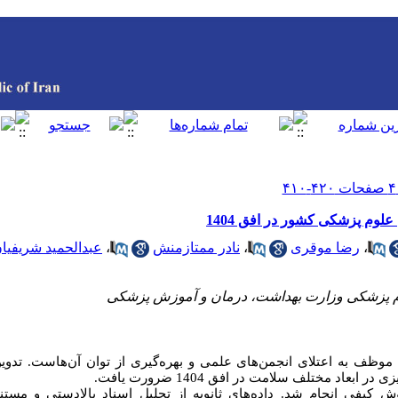
وم پزشکی کشور در افق 1404
،
رضا موقری
،
نادر ممتازمنش
،
عبدالحمید شریفیا
وم پزشکی وزارت بهداشت، درمان و آموزش پزشکی
موظف به اعتلای انجمن
های علمی و بهره
گیری از توان آن‌هاست. تدوین
زی در ابعاد مختلف سلامت در افق 1404 ضرورت یافت.
 کیفی انجام شد. داده‌های ثانویه از تحلیل اسناد بالادستی و مست