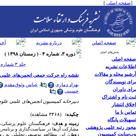
[
صفحه اصلی
]
بخش‌های اصلی
دوره ۳، شماره ۴ - ( زمستان ۱۳۹۸ )
صفحه اصلی
جلد ۳ شماره ۴ صفحات ۴۲۰-۴۱۰
اطلاعات نشریه
آرشیو مجله و مقالات
نقشه راه حرکت جمعی انجمن‌های علمی ‌عل
برای نویسندگان
بهزاد دماری
،
عباس وثوق‌مقدم
برای داوران
حسینی
ثبت نام و اشتراک
دبیرخانه کمیسیون انجمن‌های علمی عل
اخلاق انتشار
تماس با ما
چکیده:
(۳۴۶۸ مشاهده)
تسهیلات پایگاه
زمینه و هدف:
فرهنگستان علوم پزشکی، 
مجوز رتبه علمی پژوهشی
مشارکت آن‌ها در سیاست
گذاری و برنامه
ری
وب‌سایت کمیسیون
روش:
این مطالعه توصیفی-تحلیلی به روش