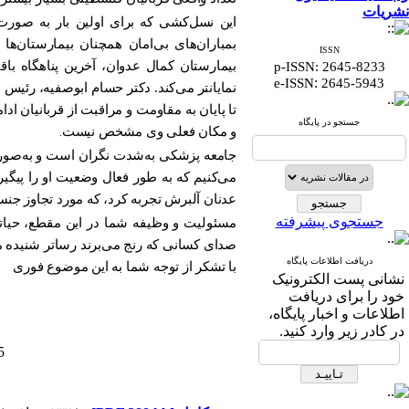
نشریات
این نسل‌کشی که برای اولین بار به صور
بمباران‌های بی‌امان همچنان بیمارستان‌ه
ISSN
بیمارستان کمال عدوان، آخرین پناهگاه با
p-ISSN: 2645-8233
:
e-ISSN
2645-5943
تا پایان به مقاومت و مراقبت از قربانیان 
جستجو در پایگاه
و مکان فعلی وی مشخص نیست
.
جامعه پزشکی به‌شدت نگران است و به‌صورت
می‌کنیم که به طور فعال وضعیت او را پیگیر
عدنان آلبرش تجربه کرد، که مورد تجاوز جن
جستجوی پیشرفته
مسئولیت و وظیفه شما در این مقطع، حیا
صدای کسانی که رنج می‌برند رساتر شنیده م
دریافت اطلاعات پایگاه
با تشکر از توجه شما به این موضوع فوری
نشانی پست الکترونیک
خود را برای دریافت
اطلاعات و اخبار پایگاه،
در کادر زیر وارد کنید.
15 دی 1403 هجری