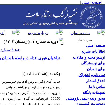
[
صفحه اصلی
]
بخش‌های اصلی
دوره ۸، شماره ۴ - ( زمستان ۱۴۰۳ )
صفحه اصلی
جلد ۸ شماره ۴ صفحات ۳۴۲-۳۴۱
اطلاعات نشریه
آرشیو مجله و مقالات
فراخوان فوری اقدام در رابطه با بحران 
برای نویسندگان
برای داوران
چکیده:
(۲۰۸۵ مشاهده)
ثبت نام و اشتراک
اخلاق انتشار
جناب آقای دکتر تدروس آدهانوم قبریسوس
تماس با ما
دبیر کل محترم سازمان بهداشت جهانی
تسهیلات پایگاه
با ورود به سال جدید، ناگزیر می‌شوم توجه
مجوز رتبه علمی پژوهشی
000
50 غیرنظامی بی‌گناه اعم از مرد، زن
,
وب‌سایت کمیسیون
تعداد واقعی قربانیان فلسطینی بسیار بیشتر 