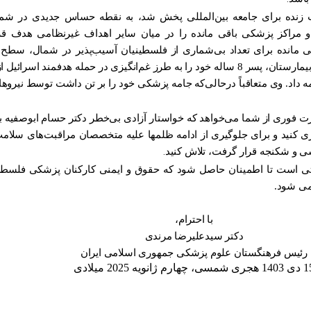
ت زنده برای جامعه بین‌المللی پخش شد، به نقطه حساس جدیدی در شم
ا و مراکز پزشکی باقی مانده را در میان سایر اهداف غیرنظامی هدف قر
قی مانده برای تعداد بی‌شماری از فلسطینیان آسیب‌پذیر در شمال، سطح
نمایانتر می‌کند. دکتر حسام ابوصفیه، رئیس بیمارستان، پسر 8 ساله خود را به طرز غم‌انگیزی در حمله 
ادامه داد. وی متعاقباً درحالی‌که جامه پزشکی خود را بر تن داشت توسط نیر
 فوری از شما می‌خواهد که خواستار آزادی بی‌خطر دکتر حسام ابوصفیه ب
ی کنید و برای جلوگیری از ادامه ظلم­ها علیه متخصصان مراقبت‌های سلامت
سی و شکنجه قرار گرفت، تلاش کنید
.
تی است تا اطمینان حاصل شود که حقوق و ایمنی کارکنان پزشکی فلس
ی ­شود.
با احترام،
دکتر سیدعلیرضا مرندی
رئیس فرهنگستان علوم پزشکی جمهوری اسلامی ایران
 شمسی، چهارم ژانویه 2025 میلادی