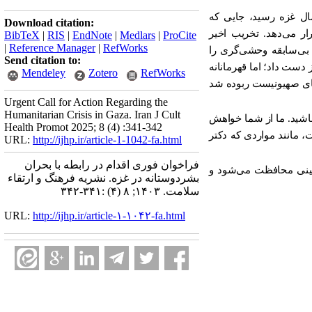
ال غزه رسید، جایی که
Download citation:
ار می‌دهد. تخریب اخیر
BibTeX
|
RIS
|
EndNote
|
Medlars
|
ProCite
|
Reference Manager
|
RefWorks
 بی‌سابقه وحشی‌گری را
Send citation to:
هدفمند اسرائیل از دست داد؛ اما قهرمانانه
Mendeley
Zotero
RefWorks
وهای صهیونیست ربوده شد
Urgent Call for Action Regarding the
Humanitarian Crisis in Gaza. Iran J Cult
اشید. ما از شما خواهش
Health Promot 2025; 8 (4) :341-342
، مانند مواردی که دکتر
URL:
http://ijhp.ir/article-1-1042-fa.html
فراخوان فوری اقدام در رابطه با بحران
طینی محافظت می‌شود و
بشردوستانه در غزه. نشريه فرهنگ و ارتقاء
سلامت. ۱۴۰۳; ۸ (۴) :۳۴۱-۳۴۲
URL:
http://ijhp.ir/article-۱-۱۰۴۲-fa.html