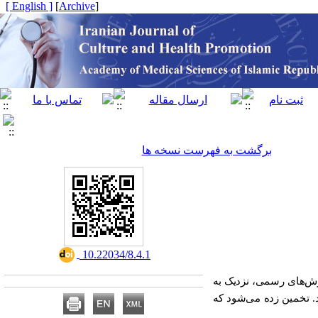
[ English ]
]
Archive
[
برگشت به فهرست نسخه ها
‎ 10.22034/8.4.1
رش‌های رسمی، نزدیک به
ند. تخمین زده می‌شود که