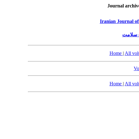
Journal archiv
Iranian Journal o
ء سلامت
Home
|
All vo
Vo
Home
|
All vo