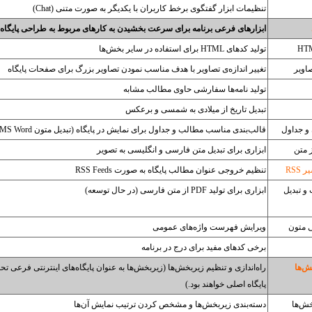
تنظیمات ابزار گفتگوی برخط کاربران با یکدیگر به صورت متنی (Chat)
ابزارهای فرعی برنامه برای سرعت بخشیدن به کارهای مربوط به طراحی پایگاه
تولید کدهای HTML برای استفاده در سایر بخش‌ها
صاویر
تغییر اندازه‌ی تصاویر با هدف مناسب نمودن تصاویر بزرگ برای صفحات پایگاه
تولید نامه‌ها سفارشی حاوی مطالب مشابه
تبدیل تاریخ از میلادی به شمسی و برعکس
 و جداول
قالب‌بندی مناسب مطالب و جداول برای نمایش در پایگاه (تبدیل متون MS Word و MS Excel)
 متن
ابزاری برای تبدیل متن فارسی و انگلیسی به تصویر
RSS
تنظیم خروجی عنوان مطالب پایگاه به صورت RSS Feeds
و تبدیل
ابزاری برای تولید PDF از متن فارسی (در حال توسعه)
ی متون
ویرایش فهرست واژه‌های عمومی
برخی کدهای مفید برای درج در برنامه
‌ها‌
راه‌اندازی و تنظیم زیربخش‌ها (زیربخش‌ها به عنوان پایگاه‌های اینترنتی فرعی 
پایگاه اصلی خواهند بود.)
خش‌ها
دسته‌بندی زیربخش‌ها و مشخص کردن ترتیب نمایش آن‌ها