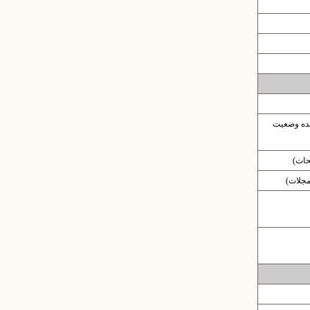
نده وضعیت
حات)
 مجلات)