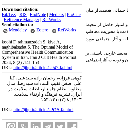
Download citation:
ااحتمالی
هدفمند
از
میان
BibTeX
|
RIS
|
EndNote
|
Medlars
|
ProCite
|
Reference Manager
|
RefWorks
 امتیاز حاصل از محیط
Send citation to:
Mendeley
Zotero
RefWorks
لامت با محوریت مخاطب
ب و آثار اجتماعی مورد
koohi F, rahmanzadeh S, kiya A,
naghibalsadat S. The Optimal Model of
Comprehensive Health Communication
 محیط خارجی بایستی بر
System in Iran. Iran J Cult Health Promot
و توجه به آثار اجتماعی
2024; 8 (2) :141-153
URL:
http://ijhp.ir/article-1-947-fa.html
کوهی فرزانه، رحمان زاده سیدعلی، کیا
علی اصغر، نقیب السادات سیدرضا. مدل
مطلوب نظام جامع ارتباطات سلامت در
ایران. نشريه فرهنگ و ارتقاء سلامت.
۱۴۰۳; ۸ (۲) :۱۴۱-۱۵۳
URL:
http://ijhp.ir/article-۱-۹۴۷-fa.html