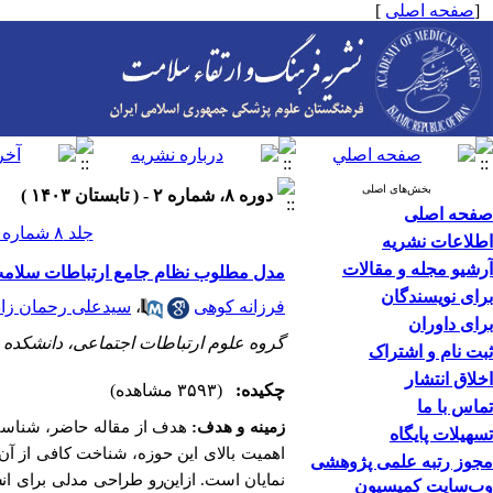
[
صفحه اصلی
]
بخش‌های اصلی
دوره ۸، شماره ۲ - ( تابستان ۱۴۰۳ )
صفحه اصلی
جلد ۸ شماره ۲ صفحات ۱۵۳-۱۴۱
اطلاعات نشریه
آرشیو مجله و مقالات
مدل مطلوب نظام جامع ارتباطات سلامت 
برای نویسندگان
فرزانه کوهی
،
سیدعلی رحمان زاد
برای داوران
گروه علوم ارتباطات اجتماعی، دانشکده عل
ثبت نام و اشتراک
اخلاق انتشار
چکیده:
(۳۵۹۳ مشاهده)
تماس با ما
زمینه و هدف:
هدف از مقاله حاضر، شناسای
تسهیلات پایگاه
اهمیت بالای این حوزه، شناخت کافی از آن
مجوز رتبه علمی پژوهشی
نمایان است. ازاین‌رو طراحی مدلی برای ا
وب‌سایت کمیسیون