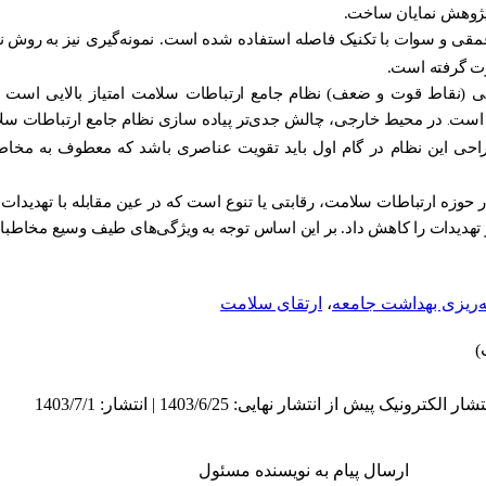
 پژوهش نمایان ساخت.
مقی و
سوات
با
تکنیک
فاصله
استفاده شده
است. نمونه‌گیری نیز
به
روش
ن
ت گرفته است.
(نقاط قوت و ضعف) نظام جامع ارتباطات سلامت امتیاز بالایی است و
 است
در محیط خارجی، چالش جدی‌تر پیاده سازی نظام جامع ارتباطات س
.
راحی این نظام در گام اول باید تقویت عناصری باشد که معطوف به مخاط
وزه ارتباطات سلامت، رقابتی یا تنوع است که در عین مقابله با تهدیدات
 تهدیدات را کاهش داد. بر این اساس توجه به ویژگی‌های طیف وسیع مخاطبان 
ه‌ریزی بهداشت جامعه
،
ارتقای سلامت
ارسال پیام به نویسنده مسئول