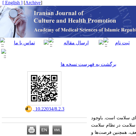
[ English ]
]
Archive
[
برگشت به فهرست نسخه ها
‎ 10.22034/8.2.3
قای سلامت است. باوجود
ت سلامت در نظام سلامت
ضعف، همچنین فرصت‌ها و