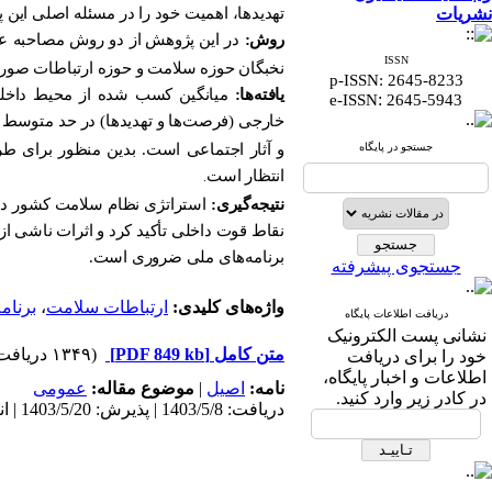
نشریات
تهدیدها، اهمیت خود را در مسئله اصلی این
روش:
در این
پژوهش
از دو روش مصاحبه ع
ISSN
نخبگان حوزه سلامت و حوزه ارتباطات صور
p-ISSN: 2645-8233
یافته‌ها:
میانگین کسب شده از محیط داخلی 
:
e-ISSN
2645-5943
خارجی (فرصت‌ها و تهدیدها) در حد متوسط
جستجو در پایگاه
و آثار اجتماعی است. بدین منظور برای ط
انتظار است
.
نتیجه‌گیری:
استراتژی نظام سلامت کشور در ح
نقاط قوت داخلی تأکید کرد و اثرات ناشی از
برنامه‌های ملی ضروری است.
جستجوی پیشرفته
واژه‌های کلیدی:
ارتباطات سلامت
،
برنام
دریافت اطلاعات پایگاه
نشانی پست الکترونیک
متن کامل
[PDF 849 kb]
(۱۳۴۹ دریافت)
خود را برای دریافت
اطلاعات و اخبار پایگاه،
نامه:
اصيل
|
موضوع مقاله:
عمومى
در کادر زیر وارد کنید.
دریافت: 1403/5/8 | پذیرش: 1403/5/20 | انتشار الکترونیک پیش از انتشار نهایی: 1403/6/25 | انتشار: 1403/7/1