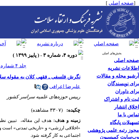
[
صفحه اصلی
]
بخش‌های اصلی
دوره ۴، شماره ۳ - ( پاييز ۱۳۹۹ )
صفحه اصلی
جلد ۴ شماره ۳ صفحات ۲۵۱-۲۴۷
اطلاعات نشریه
آرشیو مجله و مقالات
نگرش فلسفی ـ فقهی کلان به مقوله سل
برای نویسندگان
علیرضا اعرافی
برای داوران
رییس حوزه‌های علمیه سراسر کشور
ثبت نام و اشتراک
اخلاق انتشار
چکیده:
(۳۳۰۷ مشاهده)
تماس با ما
زمینه و هدف:
هدف این مقاله،
تبیین نظ
تسهیلات پایگاه
«اخلاقی ارزشی» و «تاریخی تمدنی» است و ع
مجوز رتبه علمی پژوهشی
اجتماعی به کار گرفته شود
.
وب‌سایت کمیسیون