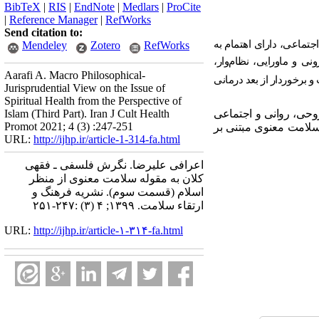
BibTeX
|
RIS
|
EndNote
|
Medlars
|
ProCite
|
Reference Manager
|
RefWorks
Send citation to:
جتماعی، دارای اهتمام به
Mendeley
Zotero
RefWorks
نی و ماورایی، نظام
وار،
Aarafi A. Macro Philosophical-
 برخوردار از بعد درمانی
Jurisprudential View on the Issue of
Spiritual Health from the Perspective of
وحی، روانی و اجتماعی
Islam (Third Part). Iran J Cult Health
Promot 2021; 4 (3) :247-251
سلامت معنوی مبتنی بر
URL:
http://ijhp.ir/article-1-314-fa.html
اعرافی علیرضا. نگرش فلسفی ـ فقهی
کلان به مقوله سلامت معنوی از منظر
اسلام (قسمت سوم). نشريه فرهنگ و
ارتقاء سلامت. ۱۳۹۹; ۴ (۳) :۲۴۷-۲۵۱
URL:
http://ijhp.ir/article-۱-۳۱۴-fa.html