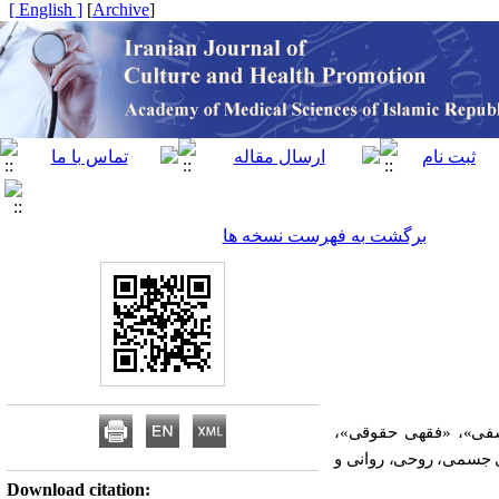
[ English ]
]
Archive
[
برگشت به فهرست نسخه ها
لسفی»، «فقهی حقوقی»،
ای جسمی، روحی، روانی و
Download citation: