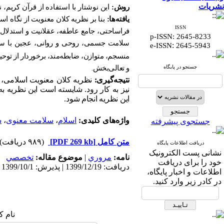
نشریات
روش:
این نوشتار با استفاده از قرآن کریم،
یافته‌ها:
بنا بر نظریه کلان معنویت از نگاه ا
ISSN
فراساحتی، جامع عاطفه، عقلانیت و استدلال، ج
p-ISSN: 2645-8233
سلامت جسمی، روحی و روانی، عجین با سبک 
:
e-ISSN
2645-5943
منسجم، متوازن، ضابطه‌مند، برخوردار از توحی
جستجو در پایگاه
و تعالی‌بخش
.
نتیجه‌گیری:
نظریه کلان معنویت اسلامی، 
نیز به کار رود. شایسته است این نظریه 
این نظریه انجام شود.
واژه‌های کلیدی:
اسلام
،
سلامت معنوی
،
س
جستجوی پیشرفته
متن کامل
[PDF 269 kb]
(۹۸۹ دریافت)
دریافت اطلاعات پایگاه
نشانی پست الکترونیک
نامه:
مروري
|
موضوع مقاله:
تخصصي
خود را برای دریافت
دریافت: 1399/12/19 | پذیرش: 1399/10/1 | انتشار: 1399/10/1
اطلاعات و اخبار پایگاه،
در کادر زیر وارد کنید.
نام ک