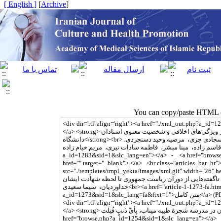
[ English ]
]
Archive
[
You can copy/paste HTML co