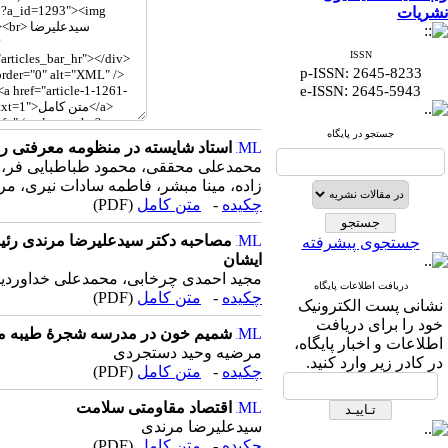
نشریات
ISSN
p-ISSN: 2645-8233
:
e-ISSN
2645-5943
جستجو در پایگاه
استاد شایسته در منظومه معرفتی رهب
محمدعلی محققی، محمود طباطبایی فر، یح
زاده، مینا مبشر، فاطمه سادات نیری، مری
چکیده
-
متن کامل
(PDF)
مصاحبه دکتر سیدعلیرضا مرندی رئیس
جستجوی پیشرفته
ایشان
مجید احمدی چرخابی، محمدعلی خداوردی
دریافت اطلاعات پایگاه
چکیده
-
متن کامل
(PDF)
نشانی پست الکترونیک
خود را برای دریافت
شمیم خون در مدرسه شجرۀ طیبه میناب، 
اطلاعات و اخبار پایگاه،
مرضیه وحید دستجردی
در کادر زیر وارد کنید.
چکیده
-
متن کامل
(PDF)
اقتصاد مقاومتی سلامت
سیدعلیرضا مرندی
چکیده
-
متن کامل
(PDF)