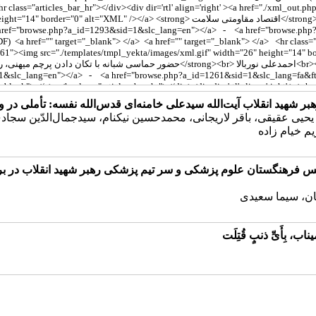
ر شهید انقلاب آیت‌الله سیدعلی خامنه‌ای قدس‌الله نفسه: تأملی در
یی عقیقی، باقر لاریجانی، محمدحسین نیکنام، سیدجمال‌الدّین سجا
م خیام زاده
 فرهنگستان علوم پزشکی و سر تیم پزشکی رهبر شهید انقلاب در برنا
ان، سیما سعیدی
بِأَیِّ ذنبٍ قُتِلَت