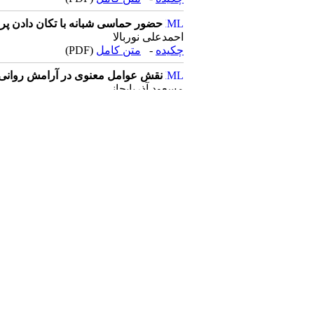
حضور حماسی شبانه با تکان دادن پرچم
احمدعلی نوربالا
چکیده
-
متن کامل
(PDF)
نقش عوامل معنوی در آرامش روانی 
مسعود آذربایجانی
چکیده
-
متن کامل
(PDF)
جنگ‌افروزی علیه سلامت و امنیت ان
محمدرضا ظفرقندی
چکیده
-
متن کامل
(PDF)
رصدی تحلیلی شماره ۵ دبیرخانه شورای عالی انقلاب فرهنگی
عبدالحسین خسروپناه
چکیده
-
متن کامل
(PDF)
تأملی در جنگ شناختی (تعریف، ویژگی‌ها
علی‌اکبر رشاد، مهدی عباس‌زاده
چکیده
-
متن کامل
(PDF)
جنگ‌های روانی: اهداف، پیامدها و ا
عباس استاد تقی زاده، مهدیه محمدزاده م
چکیده
-
متن کامل
(PDF)