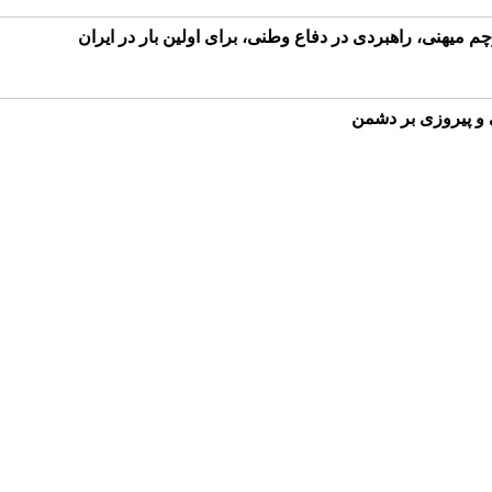
 میهنی، راهبردی در دفاع وطنی، برای اولین بار در ایران
و پیروزی بر دشمن
سانی را محکوم کنید
، مبانی، گونه‌‌ها و راهکارها)
قدامات آمادگی و پاسخ نظام سلامت
شکانی، کامران باقری لنکرانی