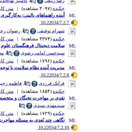
رضا ربیعی
،
کامبیز بهاءالدی
چکیده
(۳۰۹۷ مشاهده)
|
متن کامل 
آینده راهنماهای بالینی: به‌کارگی
‎ 10.22034/7.2.7
شهرام توفیقی
،
رضوان رح
چکیده
(۳۳۷۴ مشاهده)
|
متن کامل 
سلامت دیجیتال فرهنگستان علوم پ
سیدحسن امامی‌رضوی
،
مح
چکیده
(۱۷۹۶ مشاهده)
|
متن کامل 
مدیریت آینده نظام سلامت با توجه
‎ 10.22034/7.2.8
فرانک فرزدی
،
فاطمه رجب
چکیده
(۱۸۵۴ مشاهده)
|
متن کامل 
نقدی بر مهاجرت نخبگان و متخصص
سیدمهدی سیدی
چکیده
(۱۷۲۹ مشاهده)
|
متن کامل 
نگاهی چند بُعدی به مسئله مهاجر
‎ 10.22034/7.2.10