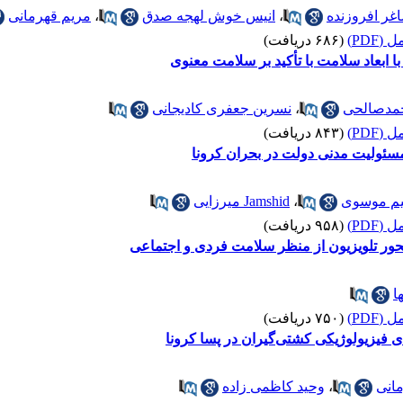
غر افروزنده
،
انیس خوش لهجه صدق
،
مریم قهرمانی
(PDF)
(۶۸۶ دریافت)
ابعاد سلامت با تأکید بر سلامت معنوی
مدصالحی
،
نسرین جعفری کادیجانی
(PDF)
(۸۴۳ دریافت)
سئولیت مدنی دولت در بحران کرونا
یم موسوی
،
Jamshid میرزایی
(PDF)
(۹۵۸ دریافت)
ور تلویزیون از منظر سلامت فردی و اجتماعی
ا
(PDF)
(۷۵۰ دریافت)
ی فیزیولوژیکی کشتی‌گیران در پسا کرونا
انی
،
وحید کاظمی زاده