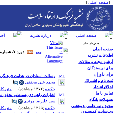
[
صفحه اصلی
]
بخش‌های اصلی
صفحه اصلی
دوره ۷، شماره ۲ - ( تابستان ۱۴۰۲ )
اطلاعات نشریه
آرشیو مجله و مقالات
برای نویسندگان
برای داوران
رسالت استادان در هدایت فرهنگی 
ثبت نام و اشتراک
محمد علی محققی
اخلاق انتشار
چکیده
(۱۴۷۲ مشاهده)
|
متن کامل 
تماس با ما
اشارات راهبردی به‌منظور تحقق سل
تسهیلات پایگاه
سید علیرضا مرندی
مجوز رتبه علمی پژوهشی
چکیده
(۱۳۶۵ مشاهده)
|
متن کامل 
وب‌سایت کمیسیون