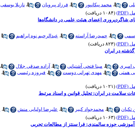
لی
،
محمد پیکانپور
،
فرزاد پیرویان
،
نازیلا یوسفی
(PDF)
(۱۰۸۴ دریافت)
رهای شاگردپروری اعضای هیئت علمی در دانشگاه‌ها
اسمی
،
حمیدرضا آراسته
،
عبدالرحیم نوه ابراهیم
(PDF)
(۸۲۳ دریافت)
 امیری
،
مینا فتحی آشتیانی
،
آزاده صدقی جلال
،
ی همتی
،
مهدی تهرانی دوست
،
فیروزه رئیسی
،
(PDF)
(۱۰۲۱ دریافت)
 سلامت در ایران: تحلیل قوانین و اسناد مرتبط
 تکیان
،
محمدجواد کبیر
،
علیرضا اولیایی منش
،
م
(PDF)
(۱۰۶۳ دریافت)
آموزشی حوزه سالمندی: فرا سنتز از مطالعات تجربی