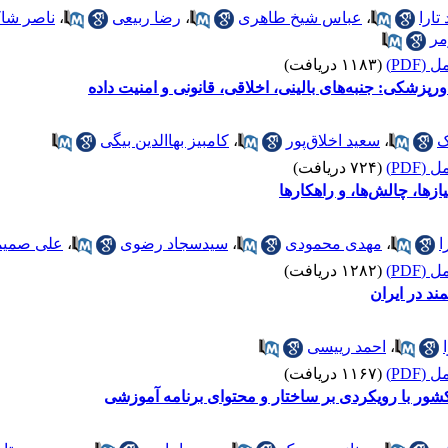
تارا
،
عباس شیخ طاهری
،
رضا ربیعی
،
ناصر شا
مر
(PDF)
(۱۱۸۳ دریافت)
رپزشکی: جنبه‌های بالینی، اخلاقی، قانونی و امنیت داده
ک
،
سعید اخلاق‌پور
،
کامبیز بهاالدین بیگی
(PDF)
(۷۲۴ دریافت)
ازها، چالش‌ها، و راهکارها
ا
،
مهدی محمودی
،
سیدسجاد رضوی
،
علی صمی
(PDF)
(۱۲۸۲ دریافت)
ند در ایران
،
احمد رییسی
(PDF)
(۱۱۶۷ دریافت)
شور با رویکردی بر ساختار و محتوای برنامه آموزشی