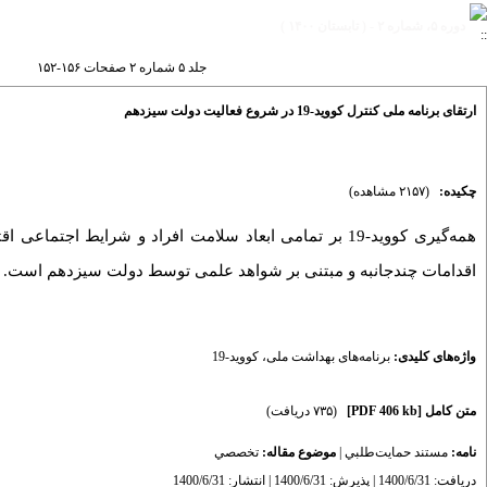
دوره ۵، شماره ۲ - ( تابستان ۱۴۰۰ )
جلد ۵ شماره ۲ صفحات ۱۵۶-۱۵۲
ارتقای برنامه ملی کنترل کووید-19 در شروع فعالیت دولت سیزدهم
چکیده:
(۲۱۵۷ مشاهده)
همه‌گیری کووید-19 بر تمامی ‌ابعاد سلامت افراد و شرایط ا
اقدامات چندجانبه و مبتنی بر شواهد علمی ‌توسط دولت سیزدهم است. در این مستند 15راهبرد کلان
واژه‌های کلیدی:
برنامه‌های بهداشت ملی
،
کووید-19
متن کامل
[PDF 406 kb]
(۷۳۵ دریافت)
نامه:
مستند حمايت‌طلبي
|
موضوع مقاله:
تخصصي
دریافت: 1400/6/31 | پذیرش: 1400/6/31 | انتشار: 1400/6/31