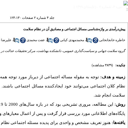
دوره ۴، شماره ۲ - ( تابستان ۱۳۹۹ )
جلد ۴ شماره ۲ صفحات ۱۳۰-۱۲۳
پیش‌درآمدی بر واژه‌شناسی مسائل اجتماعی و مصادیق آن در نظام سلامت
خاطره خانجانخانی
،
محمدمهدی کیانی
،
عفت محمدی
،
علیرضا ا
گروه سلامت جهانی و سیاست‌گذاری عمومی، دانشکده بهداشت، مرکز تحقیقات عدالت در س
چکیده:
(۳۸۳۹ مشاهده)
زمینه و هدف:
توجه به مقوله مساله اجتماعی از دیرباز مورد توجه همه
نظام کلان اجتماعی می
توانند خود ایجادکننده مسائل اجتماعی باشند
سلامت انجام شد.
روش:
این مطالعه، مروری تشریحی بود که در بازه سال
پایگاه
های اطلاعاتی مورد بررسی قرار گرفت و پس از اعمال معیارهای ورود و خروج مقالات، 58
یافته‌ها:
هنوز تعریف مشخص و واحدی برای پدیده مسئله اجتماعی نظام سلا