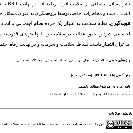
تأثیر مسائل اجتماعی بر سلامت افراد پرداخته
اند. در نهایت با اتکا
القایی، فساد و مخاطرات اخلاقی توسط پژوهشگران به عنوان مسائل ا
نتیجه‌گیری:
نظام سلامت به عنوان یک خرده نظام اجتماعی با اتخاذ
اجتماعی شود و تحقق عدالت در سلامت را با چالش‌های قدرتمند مو
می
توان انتظار داشت نشاط، سلامت و سرمایه و در نهایت رفاه اجتم
واژه‌های کلیدی:
ارائه مراقبت‌های بهداشتی
،
عدالت اجتماعی
،
مشکلات اجتماعی
متن کامل
[PDF 481 kb]
(۱۰۸۸ دریافت)
نامه:
مروري
|
موضوع مقاله:
تخصصي
دریافت: 1399/8/26 | پذیرش: 1399/6/31 | انتشار: 1399/6/31
بازنشر اطلاعات
این مقاله تحت شرایط
ibution-NonCommercial 4.0 International License